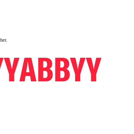
ther.