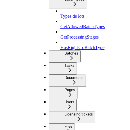
Types de lots
GetAllowedBatchTypes
GetProcessingStages
HasRightsToBatchType
Batches
Tasks
Documents
Pages
Users
Licensing tickets
Files