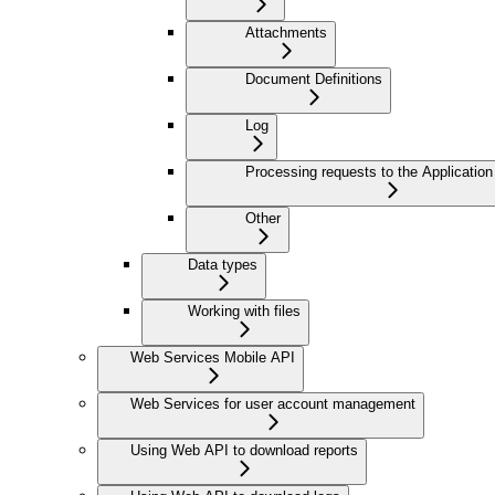
Attachments
Document Definitions
Log
Processing requests to the Application
Other
Data types
Working with files
Web Services Mobile API
Web Services for user account management
Using Web API to download reports