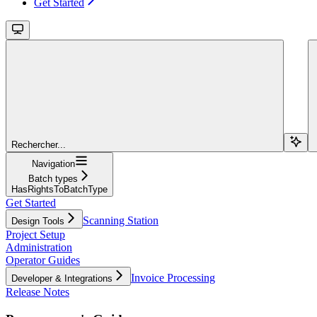
Get Started
Rechercher...
Navigation
Batch types
HasRightsToBatchType
Get Started
Scanning Station
Design Tools
Project Setup
Administration
Operator Guides
Invoice Processing
Developer & Integrations
Release Notes