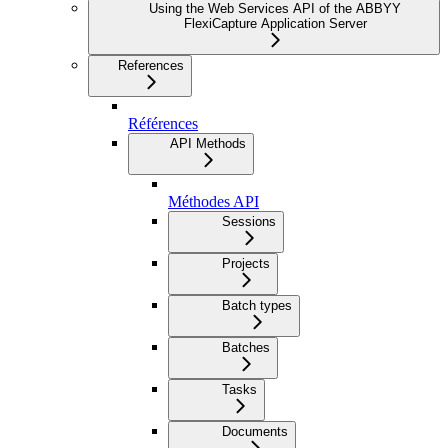
Using the Web Services API of the ABBYY
FlexiCapture Application Server
References
Références
API Methods
Méthodes API
Sessions
Projects
Batch types
Batches
Tasks
Documents