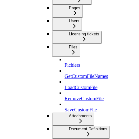
Pages
Users
Licensing tickets
Files
Fichiers
GetCustomFileNames
LoadCustomFile
RemoveCustomFile
SaveCustomFile
Attachments
Document Definitions