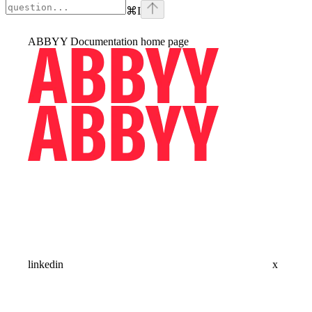
⌘
I
ABBYY Documentation
home page
linkedin
x