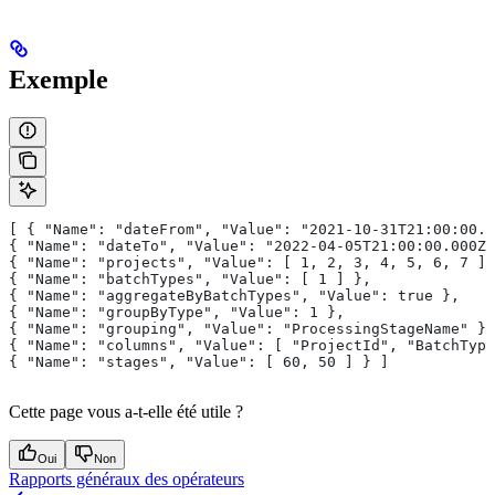
Exemple
[ { "Name": "dateFrom", "Value": "2021-10-31T21:00:00.0
{ "Name": "dateTo", "Value": "2022-04-05T21:00:00.000Z"
{ "Name": "projects", "Value": [ 1, 2, 3, 4, 5, 6, 7 ] 
{ "Name": "batchTypes", "Value": [ 1 ] },
{ "Name": "aggregateByBatchTypes", "Value": true },
{ "Name": "groupByType", "Value": 1 },
{ "Name": "grouping", "Value": "ProcessingStageName" },
{ "Name": "columns", "Value": [ "ProjectId", "BatchType
{ "Name": "stages", "Value": [ 60, 50 ] } ]
Cette page vous a-t-elle été utile ?
Oui
Non
Rapports généraux des opérateurs