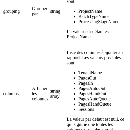
sont :
Grouper
grouping
string
ProjectName
par
BatchTypeName
ProcessingStageName
La valeur par défaut est
ProjectName.
Liste des colonnes à ajouter au
rapport. Les valeurs possibles
sont :
TenantName
PagesOut
PagesIn
Afficher
PagesAutoOut
string
columns
les
PagesHandOut
array
colonnes
PagesAutoQueue
PagesHandQueue
Sessions
La valeur par défaut est null, ce
qui signifie que toutes les
colonnes possibles seront