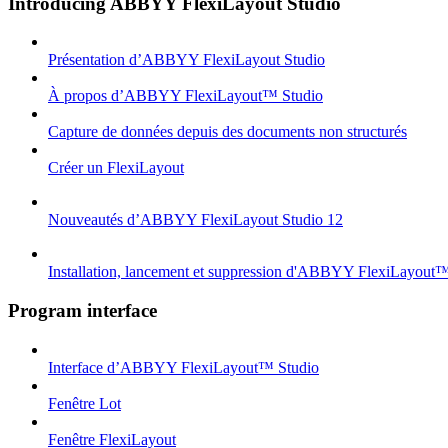
Introducing ABBYY FlexiLayout Studio
Présentation d’ABBYY FlexiLayout Studio
À propos d’ABBYY FlexiLayout™ Studio
Capture de données depuis des documents non structurés
Créer un FlexiLayout
Nouveautés d’ABBYY FlexiLayout Studio 12
Installation, lancement et suppression d'ABBYY FlexiLayout
Program interface
Interface d’ABBYY FlexiLayout™ Studio
Fenêtre Lot
Fenêtre FlexiLayout