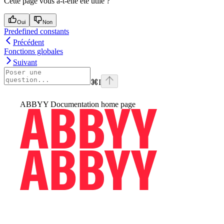
Cette page vous a-t-elle été utile ?
Oui
Non
Predefined constants
Précédent
Fonctions globales
Suivant
⌘
I
ABBYY Documentation
home page