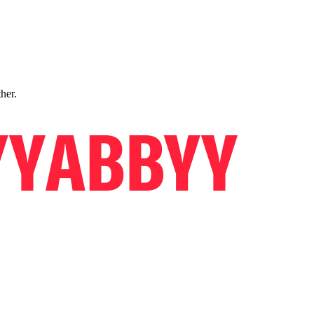
ther.