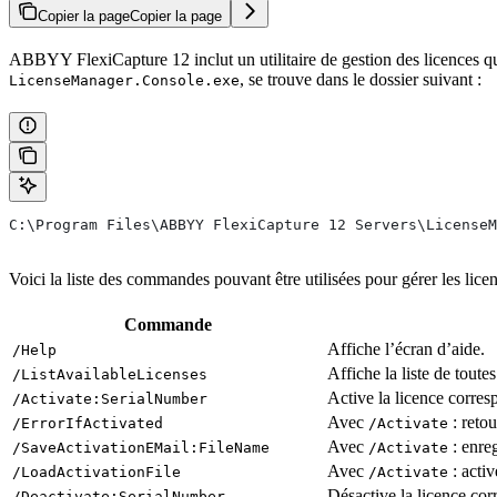
Copier la page
Copier la page
ABBYY FlexiCapture 12 inclut un utilitaire de gestion des licences qu
, se trouve dans le dossier suivant :
LicenseManager.Console.exe
C:\Program Files\ABBYY FlexiCapture 12 Servers\LicenseM
Voici la liste des commandes pouvant être utilisées pour gérer les lice
Commande
Affiche l’écran d’aide.
/Help
Affiche la liste de toutes
/ListAvailableLicenses
Active la licence corres
/Activate:SerialNumber
Avec
: retou
/ErrorIfActivated
/Activate
Avec
: enreg
/SaveActivationEMail:FileName
/Activate
Avec
: activ
/LoadActivationFile
/Activate
Désactive la licence cor
/Deactivate:SerialNumber