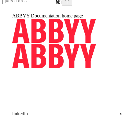
⌘
I
ABBYY Documentation
home page
linkedin
x