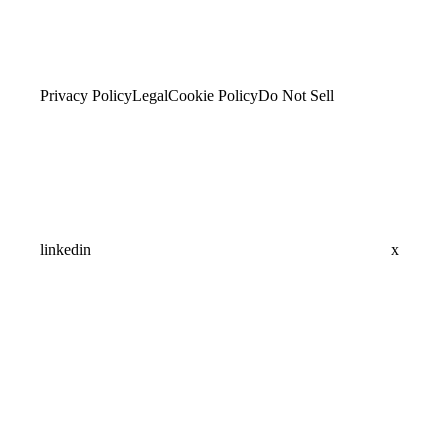
Privacy Policy
Legal
Cookie Policy
Do Not Sell
linkedin
x