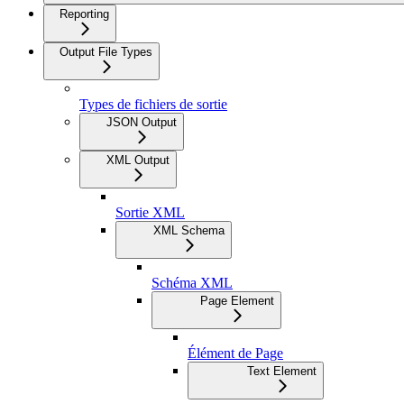
Reporting
Output File Types
Types de fichiers de sortie
JSON Output
XML Output
Sortie XML
XML Schema
Schéma XML
Page Element
Élément de Page
Text Element