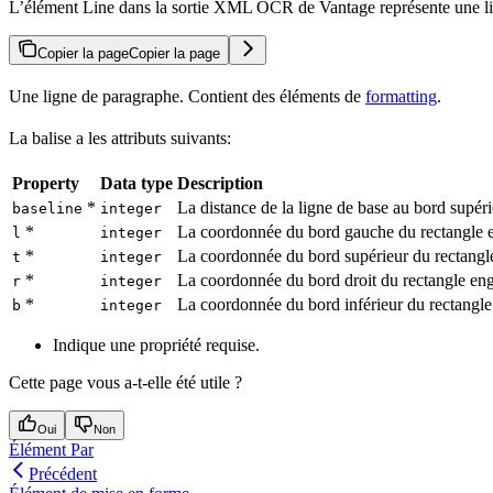
L’élément Line dans la sortie XML OCR de Vantage représente une ligne
Copier la page
Copier la page
Une ligne de paragraphe. Contient des éléments de
formatting
.
La balise a les attributs suivants:
Property
Data type
Description
*
La distance de la ligne de base au bord supéri
baseline
integer
*
La coordonnée du bord gauche du rectangle 
l
integer
*
La coordonnée du bord supérieur du rectangl
t
integer
*
La coordonnée du bord droit du rectangle eng
r
integer
*
La coordonnée du bord inférieur du rectangle
b
integer
Indique une propriété requise.
Cette page vous a-t-elle été utile ?
Oui
Non
Élément Par
Précédent