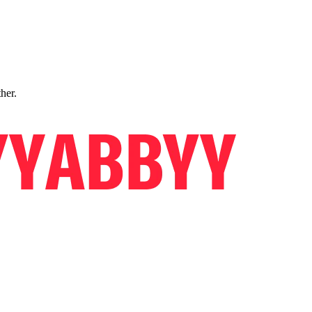
ther.