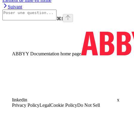
Élément de mise en forme
Suivant
⌘
I
ABBYY Documentation
home page
linkedin
x
Privacy Policy
Legal
Cookie Policy
Do Not Sell