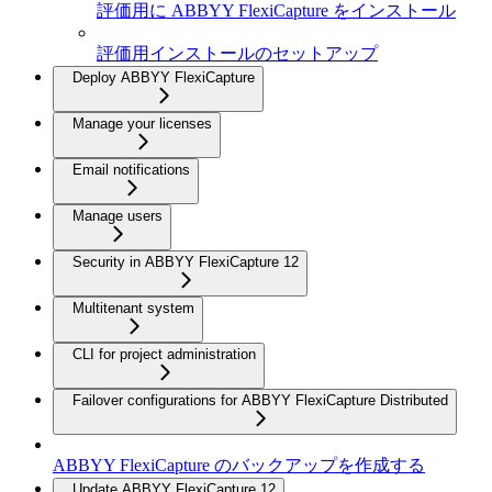
評価用に ABBYY FlexiCapture をインストール
評価用インストールのセットアップ
Deploy ABBYY FlexiCapture
Manage your licenses
Email notifications
Manage users
Security in ABBYY FlexiCapture 12
Multitenant system
CLI for project administration
Failover configurations for ABBYY FlexiCapture Distributed
ABBYY FlexiCapture のバックアップを作成する
Update ABBYY FlexiCapture 12