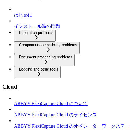
はじめに
インストール時の問題
Integration problems
Component compatibility problems
Document processing problems
Logging and other tools
Cloud
ABBYY FlexiCapture Cloud について
ABBYY FlexiCapture Cloud のライセンス
ABBYY FlexiCapture Cloud のオペレーターワークス