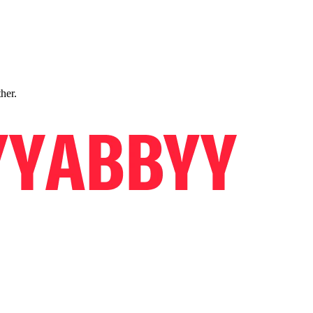
ther.