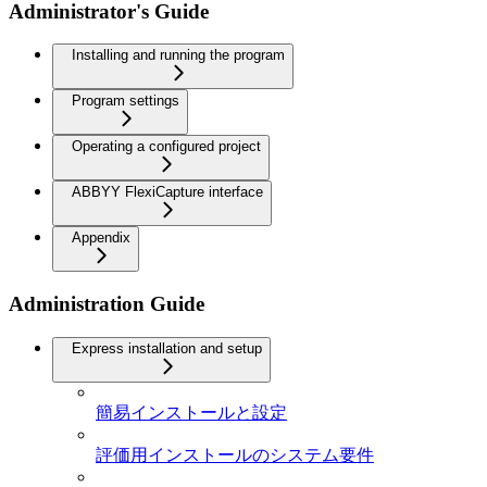
Administrator's Guide
Installing and running the program
Program settings
Operating a configured project
ABBYY FlexiCapture interface
Appendix
Administration Guide
Express installation and setup
簡易インストールと設定
評価用インストールのシステム要件