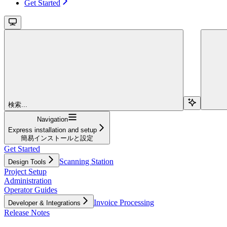
Get Started
検索...
Navigation
Express installation and setup
簡易インストールと設定
Get Started
Scanning Station
Design Tools
Project Setup
Administration
Operator Guides
Invoice Processing
Developer & Integrations
Release Notes