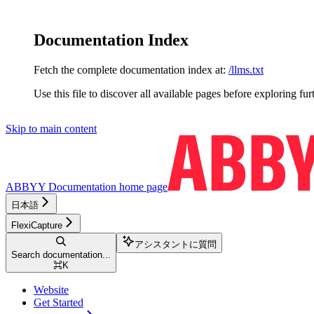
Documentation Index
Fetch the complete documentation index at:
/llms.txt
Use this file to discover all available pages before exploring fur
Skip to main content
ABBYY Documentation
home page
日本語
FlexiCapture
アシスタントに質問
Search documentation...
⌘
K
Website
Get Started