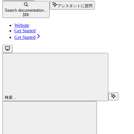
アシスタントに質問
Search documentation...
⌘
K
Website
Get Started
Get Started
検索...