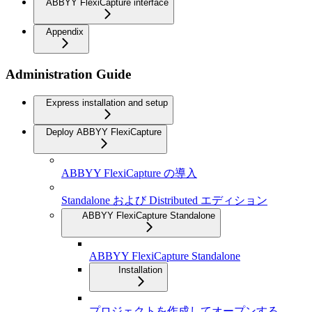
ABBYY FlexiCapture interface
Appendix
Administration Guide
Express installation and setup
Deploy ABBYY FlexiCapture
ABBYY FlexiCapture の導入
Standalone および Distributed エディション
ABBYY FlexiCapture Standalone
ABBYY FlexiCapture Standalone
Installation
プロジェクトを作成してオープンする