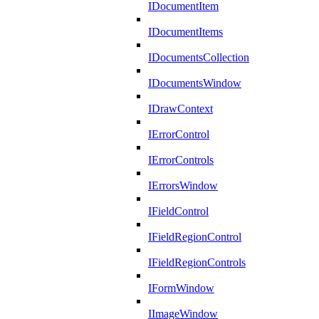
IDocumentItem
IDocumentItems
IDocumentsCollection
IDocumentsWindow
IDrawContext
IErrorControl
IErrorControls
IErrorsWindow
IFieldControl
IFieldRegionControl
IFieldRegionControls
IFormWindow
IImageWindow