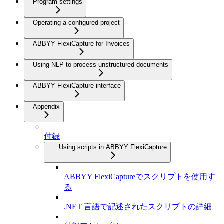
Program settings
Operating a configured project
ABBYY FlexiCapture for Invoices
Using NLP to process unstructured documents
ABBYY FlexiCapture interface
Appendix
付録
Using scripts in ABBYY FlexiCapture
ABBYY FlexiCaptureでスクリプトを使用す
る
.NET 言語で記述されたスクリプトの詳細