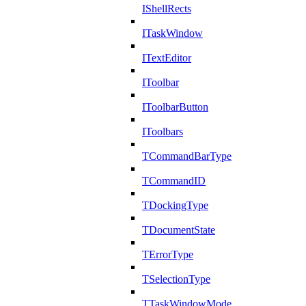
IShellRects
ITaskWindow
ITextEditor
IToolbar
IToolbarButton
IToolbars
TCommandBarType
TCommandID
TDockingType
TDocumentState
TErrorType
TSelectionType
TTaskWindowMode