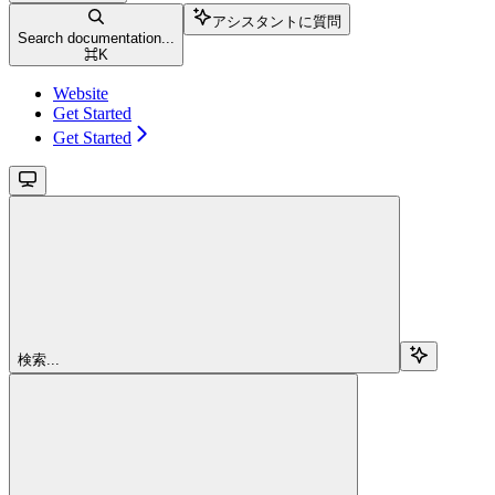
アシスタントに質問
Search documentation...
⌘
K
Website
Get Started
Get Started
検索...