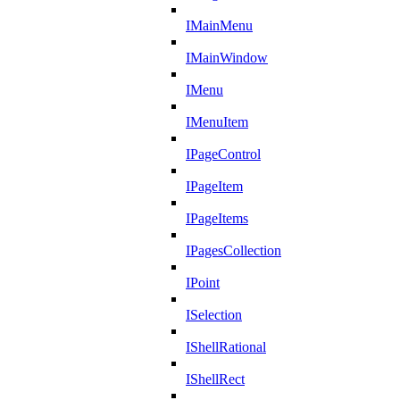
IMainMenu
IMainWindow
IMenu
IMenuItem
IPageControl
IPageItem
IPageItems
IPagesCollection
IPoint
ISelection
IShellRational
IShellRect