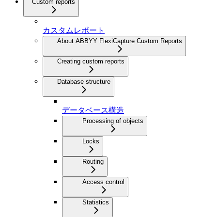
Custom reports
カスタムレポート
About ABBYY FlexiCapture Custom Reports
Creating custom reports
Database structure
データベース構造
Processing of objects
Locks
Routing
Access control
Statistics