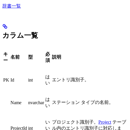
辞書一覧
カラム一覧
キ
必
名前
型
説明
ー
須
は
エントリ識別子。
PK
Id
int
い
は
ステーション タイプの名前。
Name
nvarchar
い
い
プロジェクト識別子。
Project
テーブ
ProjectId
int
い
ル内のエントリ識別子に対応しま