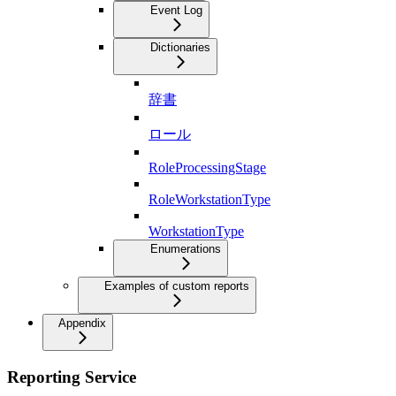
Event Log
Dictionaries
辞書
ロール
RoleProcessingStage
RoleWorkstationType
WorkstationType
Enumerations
Examples of custom reports
Appendix
Reporting Service