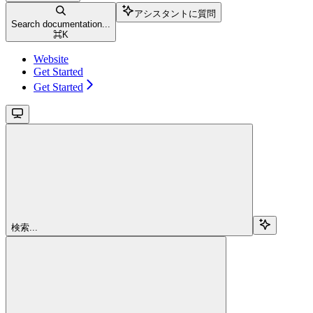
アシスタントに質問
Search documentation...
⌘
K
Website
Get Started
Get Started
検索...