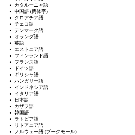
カタルーニャ語
中国語 (簡体字)
クロアチア語
チェコ語
デンマーク語
オランダ語
英語
エストニア語
フィンランド語
フランス語
ドイツ語
ギリシャ語
ハンガリー語
インドネシア語
イタリア語
日本語
カザフ語
韓国語
ラトビア語
リトアニア語
ノルウェー語 (ブークモール)