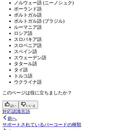
ノルウェー語 (ニーノシュク)
ポーランド語
ポルトガル語
ポルトガル語 (ブラジル)
ルーマニア語
ロシア語
スロバキア語
スロベニア語
スペイン語
スウェーデン語
タタール語
タイ語
トルコ語
ウクライナ語
このページは役に立ちましたか？
はい
いいえ
対応認識言語
前へ
サポートされているバーコードの種類