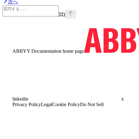
次へ
⌘
I
ABBYY Documentation
home page
linkedin
x
Privacy Policy
Legal
Cookie Policy
Do Not Sell