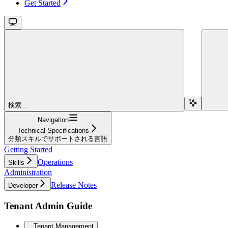
Get Started
検索...
Navigation
Technical Specifications
分類スキルでサポートされる言語
Getting Started
Operations
Skills
Administration
Release Notes
Developer
Tenant Admin Guide
Tenant Management