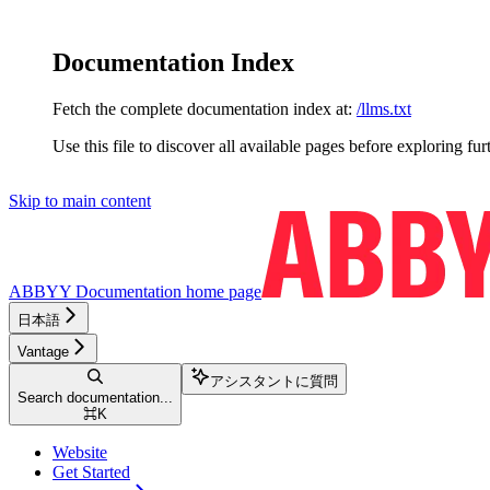
Documentation Index
Fetch the complete documentation index at:
/llms.txt
Use this file to discover all available pages before exploring fur
Skip to main content
ABBYY Documentation
home page
日本語
Vantage
アシスタントに質問
Search documentation...
⌘
K
Website
Get Started