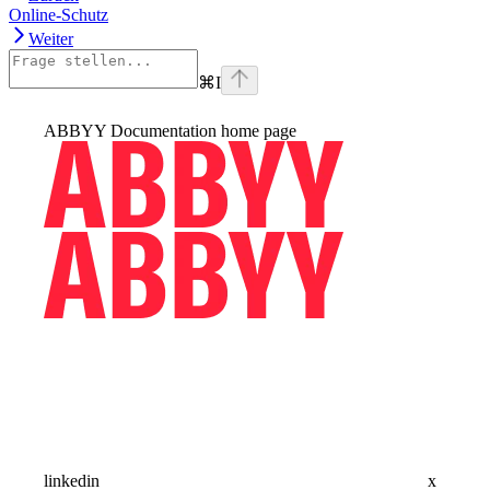
Online-Schutz
Weiter
⌘
I
ABBYY Documentation
home page
linkedin
x