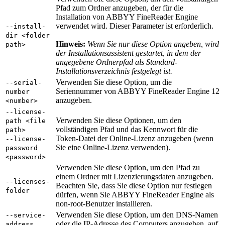
Pfad zum Ordner anzugeben, der für die
Installation von ABBYY FineReader Engine
verwendet wird. Dieser Parameter ist erforderlich.
--install-
dir <folder
Hinweis:
Wenn Sie nur diese Option angeben, wird
path>
der Installationsassistent gestartet, in dem der
angegebene Ordnerpfad als Standard-
Installationsverzeichnis festgelegt ist.
Verwenden Sie diese Option, um die
--serial-
Seriennummer von ABBYY FineReader Engine 12
number
anzugeben.
<number>
--license-
Verwenden Sie diese Optionen, um den
path <file
vollständigen Pfad und das Kennwort für die
path>
Token-Datei der Online-Lizenz anzugeben (wenn
--license-
Sie eine Online-Lizenz verwenden).
password
<password>
Verwenden Sie diese Option, um den Pfad zu
einem Ordner mit Lizenzierungsdaten anzugeben.
--licenses-
Beachten Sie, dass Sie diese Option nur festlegen
folder
dürfen, wenn Sie ABBYY FineReader Engine als
non-root-Benutzer installieren.
Verwenden Sie diese Option, um den DNS-Namen
--service-
oder die IP-Adresse des Computers anzugeben, auf
address