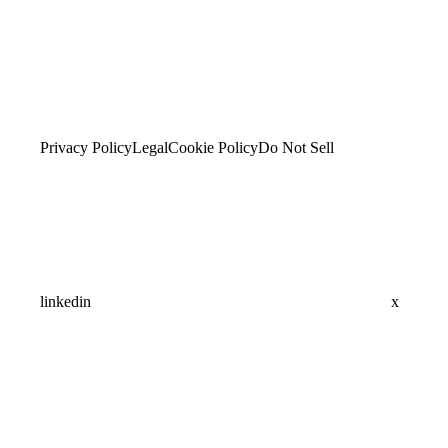
Privacy Policy
Legal
Cookie Policy
Do Not Sell
linkedin
x