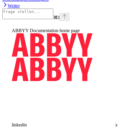
Weiter
⌘
I
ABBYY Documentation
home page
linkedin
x