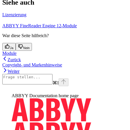
Siehe auch
Lizenzierung
ABBYY FineReader Engine 12-Module
War diese Seite hilfreich?
Ja
Nein
Module
Zurück
Copyright- und Markenhinweise
Weiter
⌘
I
ABBYY Documentation
home page