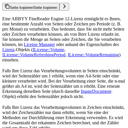
Seite kopieren
Seite kopieren
Eine ABBYY FineReader Engine 12-Lizenz ermöglicht es Ihnen,
eine bestimmte Anzahl von Seiten oder Zeichen pro Periode (z. B.
pro Monat) zu verarbeiten. Das bedeutet, dass Sie nicht mehr Seiten
oder Zeichen verarbeiten können, als von Ihrer Lizenz erlaubt ist.
Sie können die Menge an Seiten oder Zeichen, die Sie verarbeiten
können, im
License Manager
oder anhand der Eigenschaften des
Lizenz
-Objekts (
ILicense::Volume
,
ILicense::VolumeRefreshingPeriod
,
ILicense::VolumeRemaining
)
einsehen.
Falls Ihre Lizenz das Verarbeitungsvolumen in Seiten einschränkt,
wird der Seitenzähler um 1 erhöht, wenn eine A4-Seite oder eine
kleinere verarbeitet wird. Bei der Verarbeitung einer Seite, die n-mal
größer als A4 ist, wird der Seitenzähler um n erhöht. Eine erneute
Erkennung derselben Seite (durch dasselbe
ImageDocument
-
Objekt) erhöht den Seitenzähler jedoch nicht.
Falls Ihre Lizenz das Verarbeitungsvolumen in Zeichen einschränkt,
wird der Zeichenzähler nur dann erhöht, wenn Sie eine der
Methoden zur Durchführung einer Erkennung verwenden. Es wird
die Gesamtzahl der erkannten Zeichen berechnet, und der Zähler
wird um diese Zahl erhöht.