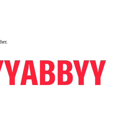
ther.