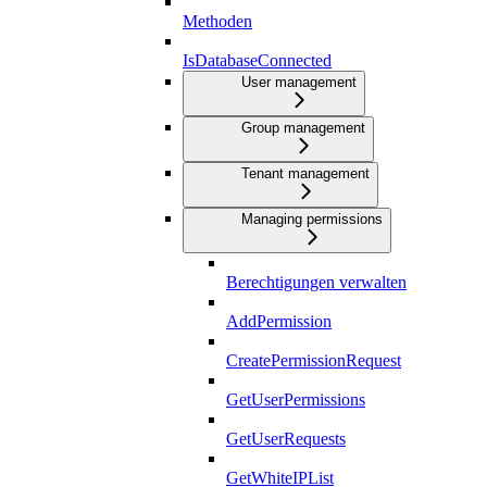
Methoden
IsDatabaseConnected
User management
Group management
Tenant management
Managing permissions
Berechtigungen verwalten
AddPermission
CreatePermissionRequest
GetUserPermissions
GetUserRequests
GetWhiteIPList