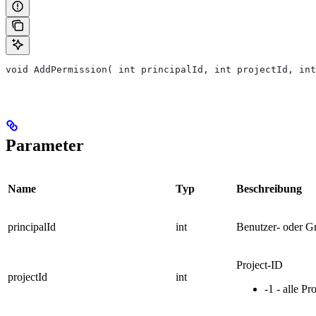
void AddPermission( int principalId, int projectId, int
Parameter
Name
Typ
Beschreibung
principalId
int
Benutzer- oder G
Project-ID
projectId
int
-1 - alle Pr