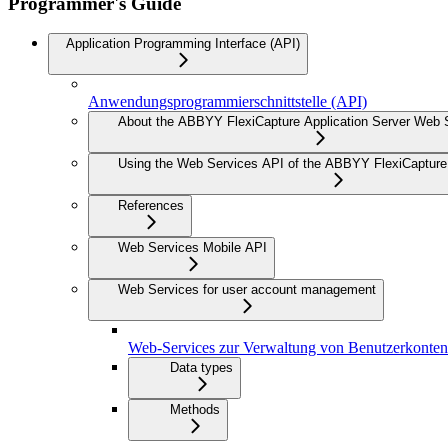
Programmer's Guide
Application Programming Interface (API)
Anwendungsprogrammierschnittstelle (API)
About the ABBYY FlexiCapture Application Server Web 
Using the Web Services API of the ABBYY FlexiCapture 
References
Web Services Mobile API
Web Services for user account management
Web-Services zur Verwaltung von Benutzerkonten
Data types
Methods