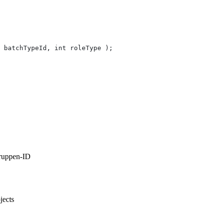
 batchTypeId, int roleType );
ruppen-ID
ojects