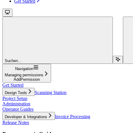
Get Started
Suchen...
Navigation
Managing permissions
AddPermission
Get Started
Scanning Station
Design Tools
Project Setup
Administration
Operator Guides
Invoice Processing
Developer & Integrations
Release Notes