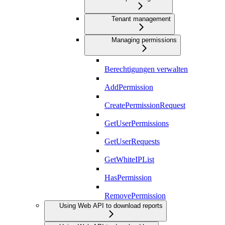
Tenant management
Managing permissions
Berechtigungen verwalten
AddPermission
CreatePermissionRequest
GetUserPermissions
GetUserRequests
GetWhiteIPList
HasPermission
RemovePermission
Using Web API to download reports