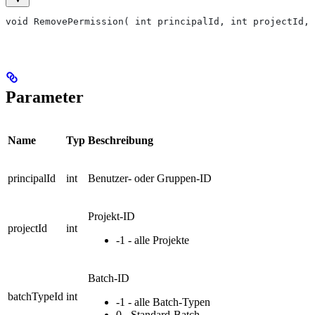
void RemovePermission( int principalId, int projectId, 
Parameter
Name
Typ
Beschreibung
principalId
int
Benutzer- oder Gruppen-ID
Projekt-ID
projectId
int
-1 - alle Projekte
Batch-ID
batchTypeId
int
-1 - alle Batch-Typen
0 - Standard-Batch