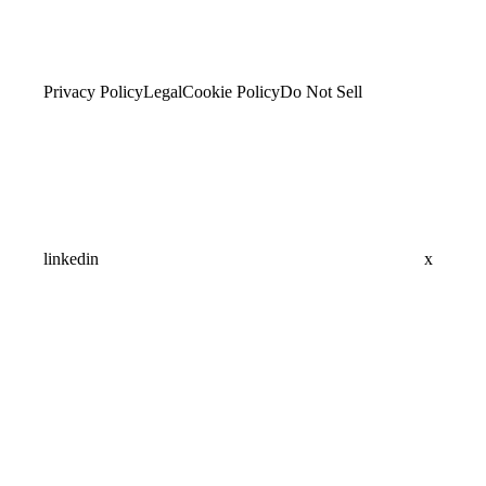
Privacy Policy
Legal
Cookie Policy
Do Not Sell
linkedin
x