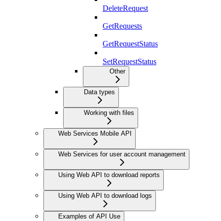
DeleteRequest
GetRequests
GetRequestStatus
SetRequestStatus
Other
Data types
Working with files
Web Services Mobile API
Web Services for user account management
Using Web API to download reports
Using Web API to download logs
Examples of API Use