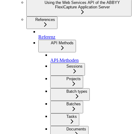
Using the Web Services API of the ABBYY
FlexiCapture Application Server
References
Referenz
API Methods
API-Methoden
Sessions
Projects
Batch types
Batches
Tasks
Documents