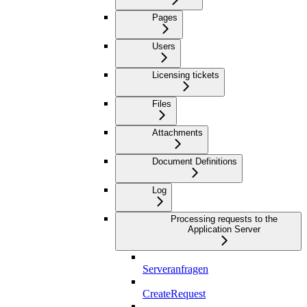
Pages
Users
Licensing tickets
Files
Attachments
Document Definitions
Log
Processing requests to the
Application Server
Serveranfragen
CreateRequest