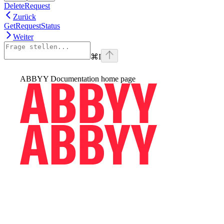
DeleteRequest
Zurück
GetRequestStatus
Weiter
⌘
I
ABBYY Documentation
home page