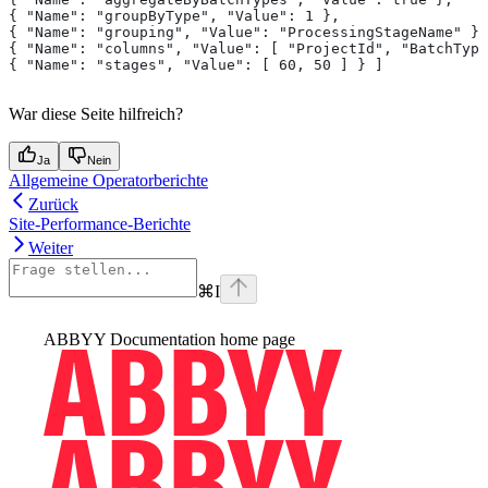
{ "Name": "groupByType", "Value": 1 },
{ "Name": "grouping", "Value": "ProcessingStageName" },
{ "Name": "columns", "Value": [ "ProjectId", "BatchType
{ "Name": "stages", "Value": [ 60, 50 ] } ]
War diese Seite hilfreich?
Ja
Nein
Allgemeine Operatorberichte
Zurück
Site-Performance-Berichte
Weiter
⌘
I
ABBYY Documentation
home page