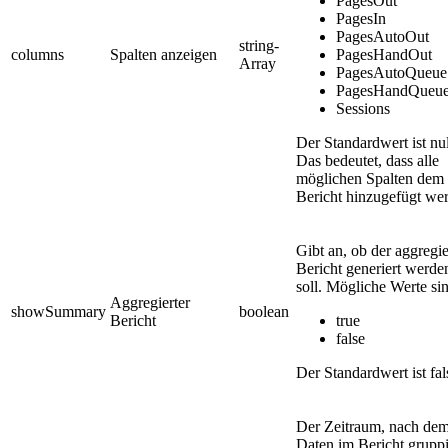
PagesOut
PagesIn
PagesAutoOut
string-
columns
Spalten anzeigen
PagesHandOut
Array
PagesAutoQueue
PagesHandQueu
Sessions
Der Standardwert ist nul
Das bedeutet, dass alle
möglichen Spalten dem
Bericht hinzugefügt we
Gibt an, ob der aggregie
Bericht generiert werde
soll. Mögliche Werte si
Aggregierter
showSummary
boolean
Bericht
true
false
Der Standardwert ist fal
Der Zeitraum, nach dem
Daten im Bericht gruppi