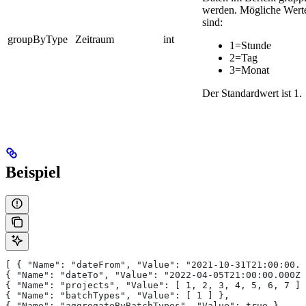
werden. Mögliche Wert
sind:
groupByType
Zeitraum
int
1=Stunde
2=Tag
3=Monat
Der Standardwert ist 1.
Beispiel
[ { "Name": "dateFrom", "Value": "2021-10-31T21:00:00.0
{ "Name": "dateTo", "Value": "2022-04-05T21:00:00.000Z"
{ "Name": "projects", "Value": [ 1, 2, 3, 4, 5, 6, 7 ] 
{ "Name": "batchTypes", "Value": [ 1 ] },
{ "Name": "aggregateByBatchTypes", "Value": true },