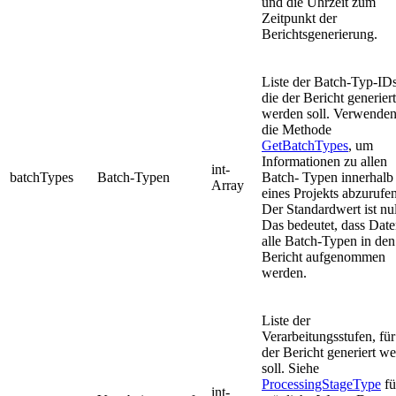
und die Uhrzeit zum
Zeitpunkt der
Berichtsgenerierung.
Liste der Batch-Typ-IDs
die der Bericht generiert
werden soll. Verwenden
die Methode
GetBatchTypes
, um
Informationen zu allen
int-
batchTypes
Batch-Typen
Batch- Typen innerhalb
Array
eines Projekts abzurufen
Der Standardwert ist nul
Das bedeutet, dass Date
alle Batch-Typen in den
Bericht aufgenommen
werden.
Liste der
Verarbeitungsstufen, für
der Bericht generiert w
soll. Siehe
ProcessingStageType
fü
int-