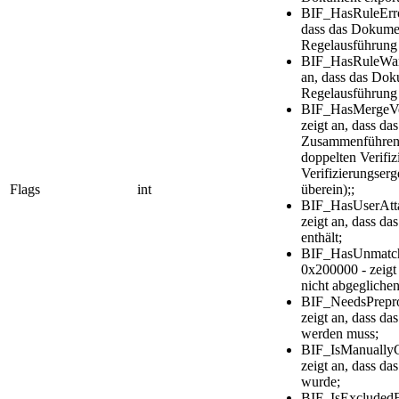
BIF_HasRuleErro
dass das Dokumen
Regelausführung 
BIF_HasRuleWarn
an, dass das Do
Regelausführung 
BIF_HasMergeVer
zeigt an, dass d
Zusammenführen 
doppelten Verifiz
Verifizierungser
Flags
int
überein);;
BIF_HasUserAtt
zeigt an, dass 
enthält;
BIF_HasUnmatch
0x200000 - zeigt
nicht abgeglichen
BIF_NeedsPrepro
zeigt an, dass da
werden muss;
BIF_IsManuallyC
zeigt an, dass da
wurde;
BIF_IsExcluded