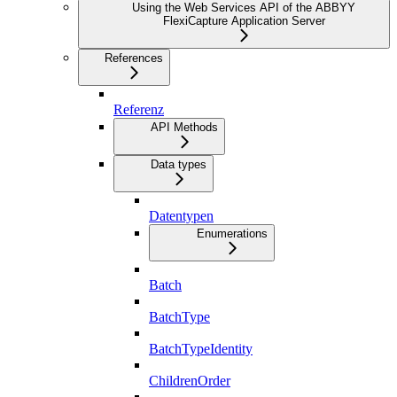
Using the Web Services API of the ABBYY
FlexiCapture Application Server
References
Referenz
API Methods
Data types
Datentypen
Enumerations
Batch
BatchType
BatchTypeIdentity
ChildrenOrder