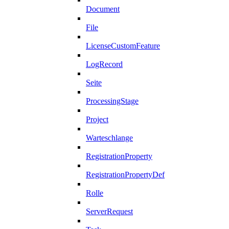
Document
File
LicenseCustomFeature
LogRecord
Seite
ProcessingStage
Project
Warteschlange
RegistrationProperty
RegistrationPropertyDef
Rolle
ServerRequest