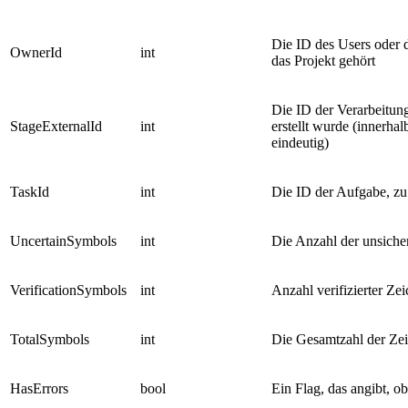
Die ID des Users oder 
OwnerId
int
das Projekt gehört
Die ID der Verarbeitung
StageExternalId
int
erstellt wurde (innerha
eindeutig)
TaskId
int
Die ID der Aufgabe, zu
UncertainSymbols
int
Die Anzahl der unsiche
VerificationSymbols
int
Anzahl verifizierter Ze
TotalSymbols
int
Die Gesamtzahl der Ze
HasErrors
bool
Ein Flag, das angibt, o