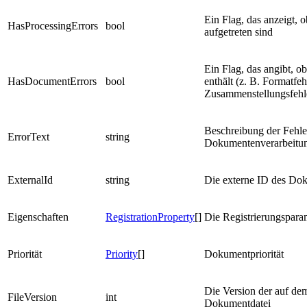
Ein Flag, das anzeigt, 
HasProcessingErrors
bool
aufgetreten sind
Ein Flag, das angibt, 
HasDocumentErrors
bool
enthält (z. B. Formatfeh
Zusammenstellungsfehl
Beschreibung der Fehler
ErrorText
string
Dokumentenverarbeitu
ExternalId
string
Die externe ID des Do
Eigenschaften
RegistrationProperty
[]
Die Registrierungspar
Priorität
Priority
[]
Dokumentpriorität
Die Version der auf de
FileVersion
int
Dokumentdatei