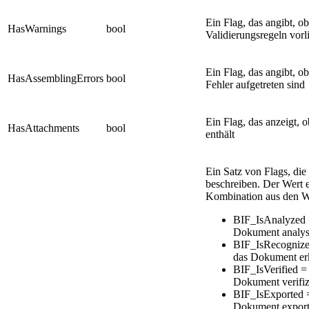
Ein Flag, das angibt, 
HasWarnings
bool
Validierungsregeln vorl
Ein Flag, das angibt,
HasAssemblingErrors
bool
Fehler aufgetreten sind
Ein Flag, das anzeigt,
HasAttachments
bool
enthält
Ein Satz von Flags, di
beschreiben. Der Wert e
Kombination aus den We
BIF_IsAnalyzed =
Dokument analys
BIF_IsRecognized
das Dokument er
BIF_IsVerified = 
Dokument verifiz
BIF_IsExported =
Dokument export