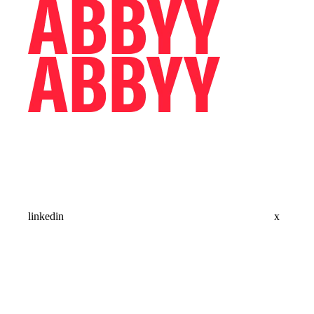
linkedin
x