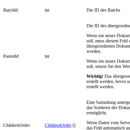
BatchId
int
Die ID des Batchs
Die ID des übergeordn
Wenn ein neues Dokumen
soll, muss diesem Feld 
übergeordneten Dokume
werden.
ParentId
int
Wenn ein neues Dokume
soll, setzen Sie den Wer
Wichtig!
Das übergeor
erstellt werden, bevor
erstellt werden.
Eine Sammlung unterge
das Sortieren der Dok
ermöglicht.
Wenn Daten vom Server
ChildrenOrder
ChildrenOrder
[]
das Feld automatisch au