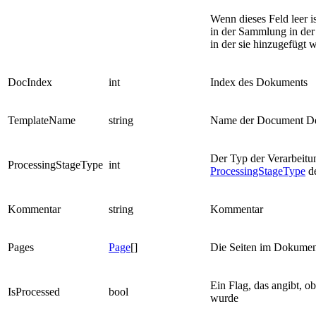
Wenn dieses Feld leer 
in der Sammlung in der
in der sie hinzugefügt 
DocIndex
int
Index des Dokuments
TemplateName
string
Name der Document Def
Der Typ der Verarbeitun
ProcessingStageType
int
ProcessingStageType
de
Kommentar
string
Kommentar
Pages
Page
[]
Die Seiten im Dokumen
Ein Flag, das angibt, o
IsProcessed
bool
wurde