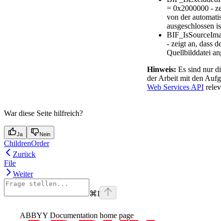
= 0x2000000 - ze
von der automat
ausgeschlossen is
BIF_IsSourceIm
- zeigt an, dass
Quellbilddatei an
Hinweis:
Es sind nur di
der Arbeit mit den Au
Web Services API
relev
War diese Seite hilfreich?
Ja
Nein
ChildrenOrder
Zurück
File
Weiter
⌘
I
ABBYY Documentation
home page