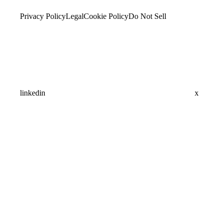
Privacy Policy
Legal
Cookie Policy
Do Not Sell
linkedin
x
Assistant