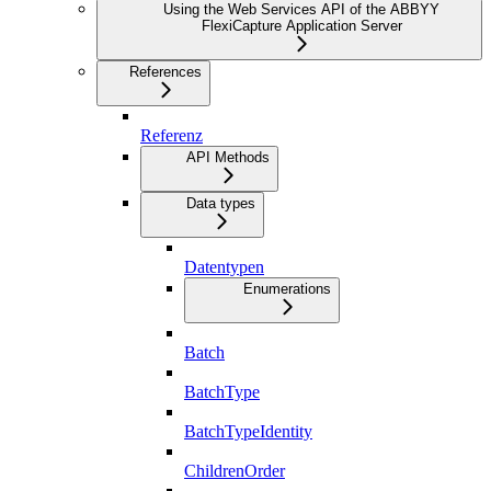
Using the Web Services API of the ABBYY
FlexiCapture Application Server
References
Referenz
API Methods
Data types
Datentypen
Enumerations
Batch
BatchType
BatchTypeIdentity
ChildrenOrder