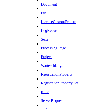
Document
File
LicenseCustomFeature
LogRecord
Seite
ProcessingStage
Project
Warteschlange
RegistrationProperty
RegistrationPropertyDef
Rolle
ServerRequest