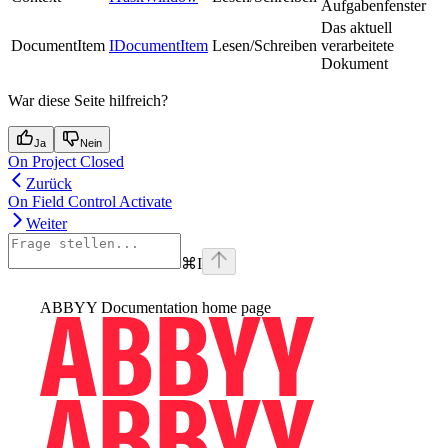
Aufgabenfenster
Das aktuell
DocumentItem
IDocumentItem
Lesen/Schreiben
verarbeitete
Dokument
War diese Seite hilfreich?
Ja
Nein
On Project Closed
Zurück
On Field Control Activate
Weiter
⌘
I
ABBYY Documentation
home page