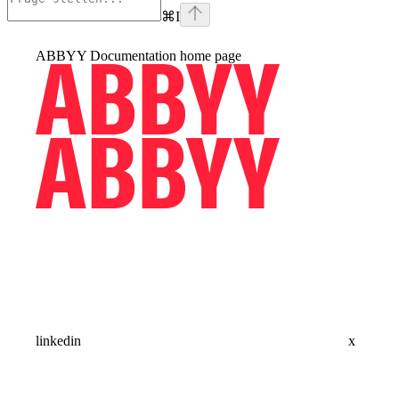
⌘
I
ABBYY Documentation
home page
linkedin
x