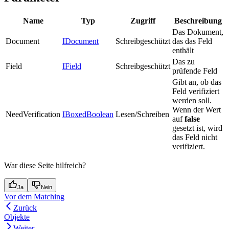
Name
Typ
Zugriff
Beschreibung
Das Dokument,
Document
IDocument
Schreibgeschützt
das das Feld
enthält
Das zu
Field
IField
Schreibgeschützt
prüfende Feld
Gibt an, ob das
Feld verifiziert
werden soll.
Wenn der Wert
NeedVerification
IBoxedBoolean
Lesen/Schreiben
auf
false
gesetzt ist, wird
das Feld nicht
verifiziert.
War diese Seite hilfreich?
Ja
Nein
Vor dem Matching
Zurück
Objekte
Weiter