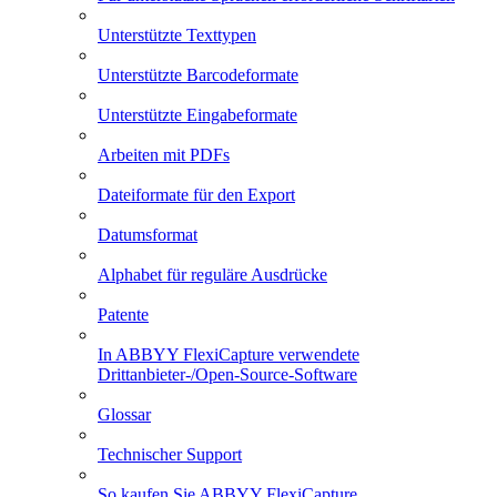
Unterstützte Texttypen
Unterstützte Barcodeformate
Unterstützte Eingabeformate
Arbeiten mit PDFs
Dateiformate für den Export
Datumsformat
Alphabet für reguläre Ausdrücke
Patente
In ABBYY FlexiCapture verwendete
Drittanbieter-/Open-Source-Software
Glossar
Technischer Support
So kaufen Sie ABBYY FlexiCapture