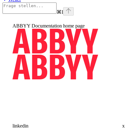
⌘
I
ABBYY Documentation
home page
linkedin
x