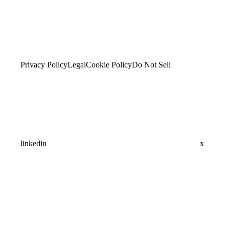
Privacy Policy
Legal
Cookie Policy
Do Not Sell
linkedin
x