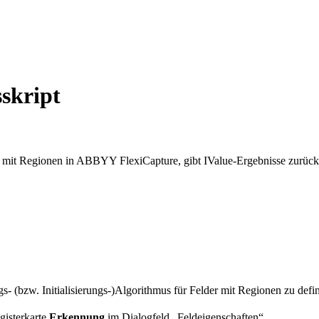
skript
er mit Regionen in ABBYY FlexiCapture, gibt IValue-Ergebnisse zurück
- (bzw. Initialisierungs-)Algorithmus für Felder mit Regionen zu defin
gisterkarte
Erkennung
im Dialogfeld „Feldeigenschaften“.