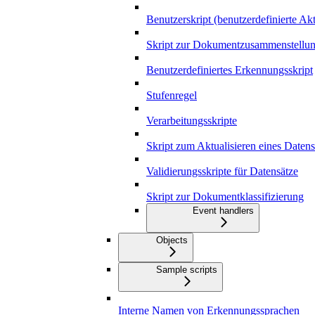
Benutzerskript (benutzerdefinierte Ak
Skript zur Dokumentzusammenstellu
Benutzerdefiniertes Erkennungsskript
Stufenregel
Verarbeitungsskripte
Skript zum Aktualisieren eines Datens
Validierungsskripte für Datensätze
Skript zur Dokumentklassifizierung
Event handlers
Objects
Sample scripts
Interne Namen von Erkennungssprachen