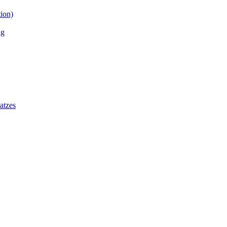
tion)
ng
atzes