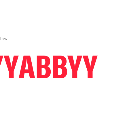
ther.