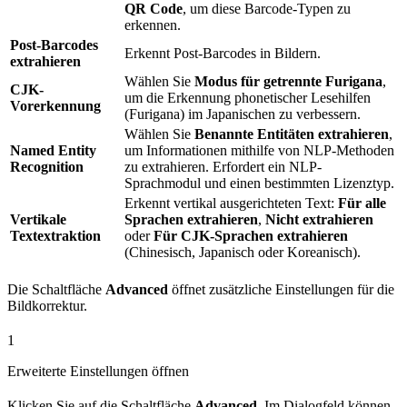
QR Code
, um diese Barcode-Typen zu
erkennen.
Post-Barcodes
Erkennt Post-Barcodes in Bildern.
extrahieren
Wählen Sie
Modus für getrennte Furigana
,
CJK-
um die Erkennung phonetischer Lesehilfen
Vorerkennung
(Furigana) im Japanischen zu verbessern.
Wählen Sie
Benannte Entitäten extrahieren
,
Named Entity
um Informationen mithilfe von NLP-Methoden
Recognition
zu extrahieren. Erfordert ein NLP-
Sprachmodul und einen bestimmten Lizenztyp.
Erkennt vertikal ausgerichteten Text:
Für alle
Vertikale
Sprachen extrahieren
,
Nicht extrahieren
Textextraktion
oder
Für CJK-Sprachen extrahieren
(Chinesisch, Japanisch oder Koreanisch).
Die Schaltfläche
Advanced
öffnet zusätzliche Einstellungen für die
Bildkorrektur.
1
Erweiterte Einstellungen öffnen
Klicken Sie auf die Schaltfläche
Advanced
. Im Dialogfeld können