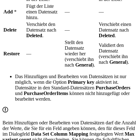
Fügt der Liste
Add
*
einen Datensatz
—
—
hinzu.
Verschiebt den
Verschiebt einen
Delete
Datensatz nach
—
Datensatz nach
Deleted
.
Deleted
.
Stellt den
Validiert den
Datensatz
Datensatz
Restore
—
wieder her
(verschiebt ihn
(verschiebt ihn
nach
General
).
nach
General
).
Das Hinzufügen und Bearbeiten von Datensätzen ist nur
möglich, wenn die Option
Primary key
aktiviert ist.
Datensätze in den Standard-Datensätzen
PurchaseOrders
und
PurchaseOrderItems
können nicht hinzugefügt oder
bearbeitet werden.
Beim Hinzufügen oder Bearbeiten von Datensätzen darf die Anzahl
der Werte, die Sie für ein Feld angeben können, den für dieses Feld
im Dialogfeld
Data Set Column Mapping
festgelegten Wert
Max
variant count
nicht überschreiten. Sie können die Schaltflächen