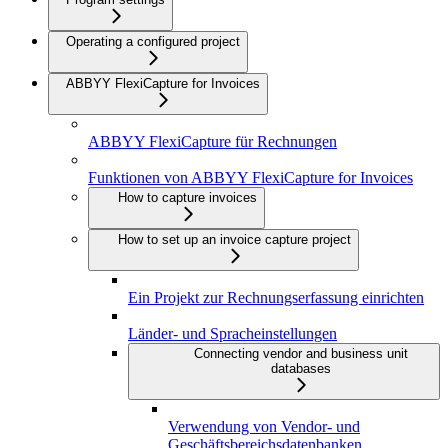
Operating a configured project
ABBYY FlexiCapture for Invoices
ABBYY FlexiCapture für Rechnungen
Funktionen von ABBYY FlexiCapture for Invoices
How to capture invoices
How to set up an invoice capture project
Ein Projekt zur Rechnungserfassung einrichten
Länder- und Spracheinstellungen
Connecting vendor and business unit
databases
Verwendung von Vendor- und
Geschäftsbereichsdatenbanken