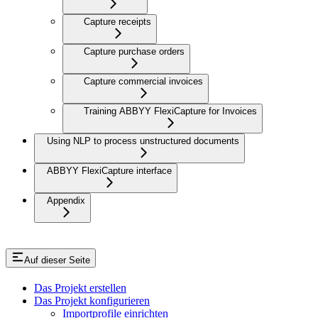
Capture receipts
Capture purchase orders
Capture commercial invoices
Training ABBYY FlexiCapture for Invoices
Using NLP to process unstructured documents
ABBYY FlexiCapture interface
Appendix
Auf dieser Seite
Das Projekt erstellen
Das Projekt konfigurieren
Importprofile einrichten