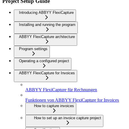
Project Setup Guide
Introducing ABBYY FlexiCapture
Installing and running the program
ABBYY FlexiCapture architecture
Program settings
Operating a configured project
ABBYY FlexiCapture for Invoices
ABBYY FlexiCapture für Rechnungen
Funktionen von ABBYY FlexiCapture for Invoices
How to capture invoices
How to set up an invoice capture project