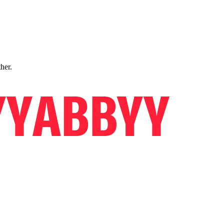
ther.