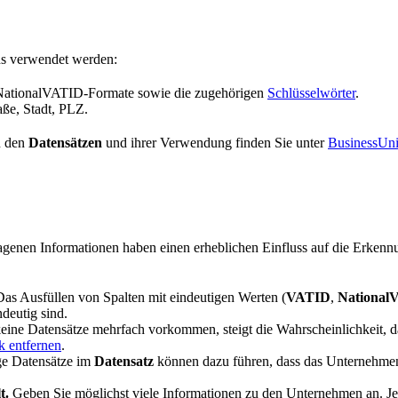
hs verwendet werden:
NationalVATID-Formate sowie die zugehörigen
Schlüsselwörter
.
ße, Stadt, PLZ.
n den
Datensätzen
und ihrer Verwendung finden Sie unter
BusinessUni
agenen Informationen haben einen erheblichen Einfluss auf die Erkennu
as Ausfüllen von Spalten mit eindeutigen Werten (
VATID
,
National
deutig sind.
ine Datensätze mehrfach vorkommen, steigt die Wahrscheinlichkeit, d
k entfernen
.
ige Datensätze im
Datensatz
können dazu führen, dass das Unternehmen
t.
Geben Sie möglichst viele Informationen zu den Unternehmen an. Je me