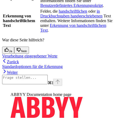
Informationen finden Sie unter
Benutzerdefiniertes Erkennungsskript
.
Felder, die
handschriftlichen
oder
in
Erkennung von
Druckbuchstaben handgeschriebenen
Text
handschriftlichem
enthalten. Weitere Informationen finden Sie
Text
unter
Erkennung von handschriftlichem
Text
.
War diese Seite hilfreich?
Ja
Nein
Verarbeitung eingegebener Werte
Zurück
Standardoptionen für die Erkennung
Weiter
⌘
I
ABBYY Documentation
home page