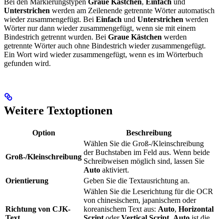
Bei den Markierungstypen
Graue Kästchen
,
Einfach
und
Unterstrichen
werden am Zeilenende getrennte Wörter automatisch
wieder zusammengefügt. Bei
Einfach
und
Unterstrichen
werden
Wörter nur dann wieder zusammengefügt, wenn sie mit einem
Bindestrich getrennt wurden. Bei
Graue Kästchen
werden
getrennte Wörter auch ohne Bindestrich wieder zusammengefügt.
Ein Wort wird wieder zusammengefügt, wenn es im Wörterbuch
gefunden wird.
Weitere Textoptionen
Option
Beschreibung
Wählen Sie die Groß-/Kleinschreibung
der Buchstaben im Feld aus. Wenn beide
Groß-/Kleinschreibung
Schreibweisen möglich sind, lassen Sie
Auto
aktiviert.
Orientierung
Geben Sie die Textausrichtung an.
Wählen Sie die Leserichtung für die OCR
von chinesischem, japanischem oder
Richtung von CJK-
koreanischem Text aus:
Auto
,
Horizontal
Text
Script
oder
Vertical Script
.
Auto
ist die