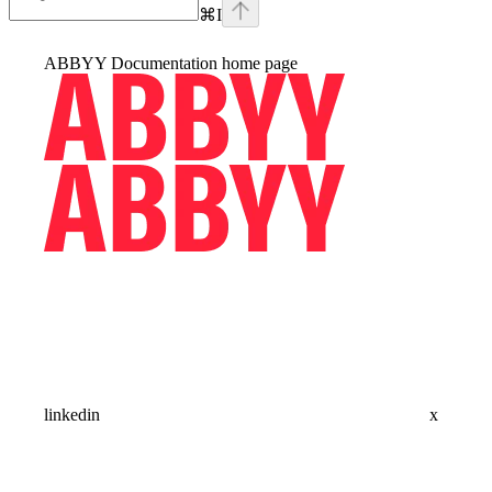
⌘
I
ABBYY Documentation
home page
linkedin
x