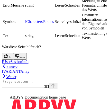
Meldung zu eine
ErrorMessage
string
Lesen/Schreiben
Formatierungsfeh
des Werts
Detaillierte
Informationen zu
Symbols
ICharactersParams
Schreibgeschützt
den Eigenschafte
von Symbolen
Textdarstellung d
Text
string
Lesen/Schreiben
Werts
War diese Seite hilfreich?
Ja
Nein
IUserSessionInfo
Zurück
IVARIANTArray
Weiter
⌘
I
ABBYY Documentation
home page