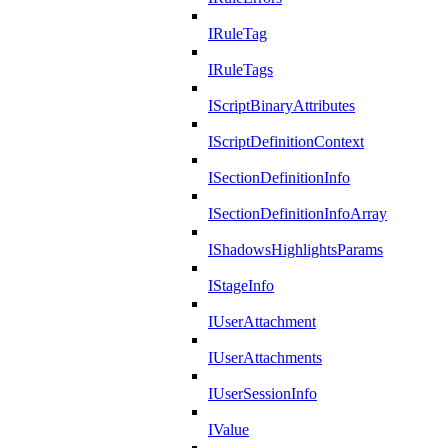
IRuleTag
IRuleTags
IScriptBinaryAttributes
IScriptDefinitionContext
ISectionDefinitionInfo
ISectionDefinitionInfoArray
IShadowsHighlightsParams
IStageInfo
IUserAttachment
IUserAttachments
IUserSessionInfo
IValue