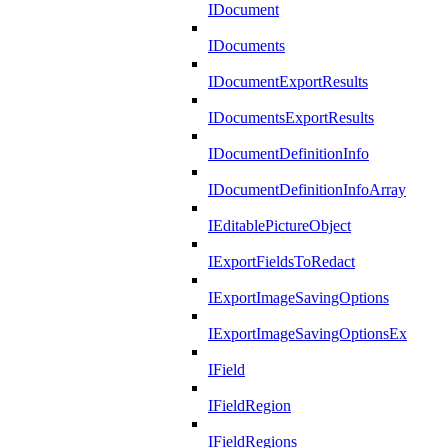
IDocument
IDocuments
IDocumentExportResults
IDocumentsExportResults
IDocumentDefinitionInfo
IDocumentDefinitionInfoArray
IEditablePictureObject
IExportFieldsToRedact
IExportImageSavingOptions
IExportImageSavingOptionsEx
IField
IFieldRegion
IFieldRegions