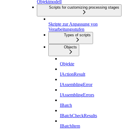
Objektmodell
Scripts for customizing processing stages
Skripte zur Anpassung von
Verarbeitungsstufen
Types of scripts
Objects
Objekte
IActionResult
IAssemblingError
IAssemblingErrors
IBatch
IBatchCheckResults
IBatchItem