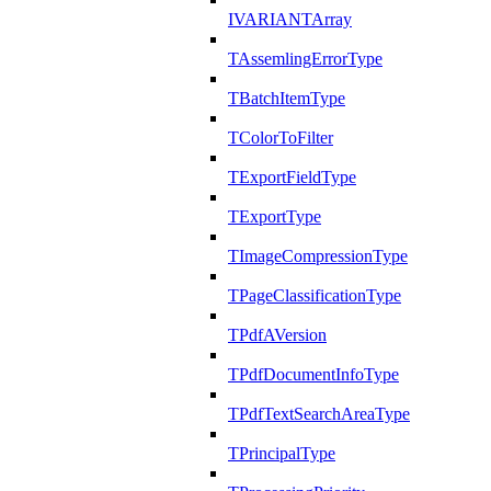
IVARIANTArray
TAssemlingErrorType
TBatchItemType
TColorToFilter
TExportFieldType
TExportType
TImageCompressionType
TPageClassificationType
TPdfAVersion
TPdfDocumentInfoType
TPdfTextSearchAreaType
TPrincipalType