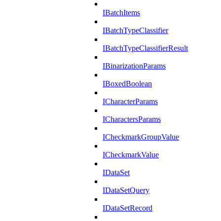
IBatchItems
IBatchTypeClassifier
IBatchTypeClassifierResult
IBinarizationParams
IBoxedBoolean
ICharacterParams
ICharactersParams
ICheckmarkGroupValue
ICheckmarkValue
IDataSet
IDataSetQuery
IDataSetRecord