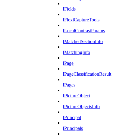
IFields
IFlexiCaptureTools
ILocalContrastParams
IMatchedSectionInfo
IMatchingInfo
IPage
IPageClassificationResult
IPages
IPictureObject
IPictureObjectsInfo
IPrincipal
IPrincipals