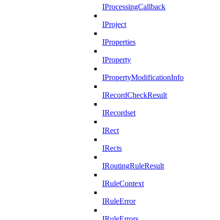
IProcessingCallback
IProject
IProperties
IProperty
IPropertyModificationInfo
IRecordCheckResult
IRecordset
IRect
IRects
IRoutingRuleResult
IRuleContext
IRuleError
IRuleErrors