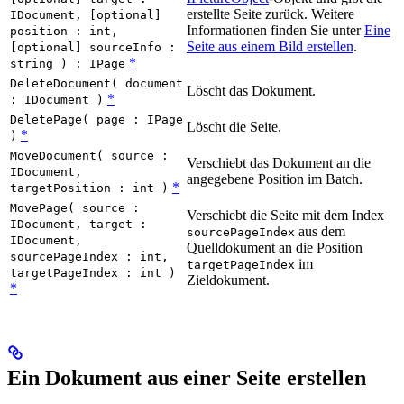
erstellte Seite zurück. Weitere
IDocument, [optional]
Informationen finden Sie unter
Eine
position : int,
Seite aus einem Bild erstellen
.
[optional] sourceInfo :
*
string ) : IPage
DeleteDocument( document
Löscht das Dokument.
*
: IDocument )
DeletePage( page : IPage
Löscht die Seite.
*
)
MoveDocument( source :
Verschiebt das Dokument an die
IDocument,
angegebene Position im Batch.
*
targetPosition : int )
MovePage( source :
Verschiebt die Seite mit dem Index
IDocument, target :
aus dem
sourcePageIndex
IDocument,
Quelldokument an die Position
sourcePageIndex : int,
im
targetPageIndex
targetPageIndex : int )
Zieldokument.
*
Ein Dokument aus einer Seite erstellen