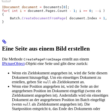
IDocument
 document
 =
 Documents
[
0
];
for
( 
int
 i
 =
 document
.
Pages
.
Count
 -
 1
; 
i
 >=
 0
; 
--
i
 ) 
{
    Batch
.
CreateDocumentFromPage
( 
document
.
Index
 +
 1
, 
d
}
Eine Seite aus einem Bild erstellen
Die Methode
erstellt aus einem
CreatePageFromImage
IPictureObject
-Objekt eine Seite und gibt diese zurück:
Wenn ein Zieldokument angegeben ist, wird die Seite diesem
Dokument hinzugefügt. Um ein einseitiges Dokument zu
erstellen, geben Sie
als Zieldokument an.
null
Wenn eine Position angegeben ist, wird die Seite an der
angegebenen Position im Dokument eingefügt (wenn ein
Zieldokument angegeben ist). Andernfalls wird ein einseitiges
Dokument an der angegebenen Position im Batch eingefügt
(wenn
als Zieldokument angegeben ist). Die
null
Startposition entspricht
, das Ende des Dokuments oder
0