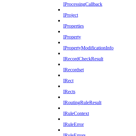
IProcessingCallback
IProject
IProperties
IProperty
IPropertyModificationInfo
IRecordCheckResult
IRecordset
IRect
IRects
IRoutingRuleResult
IRuleContext
IRuleError
IRuleErrors