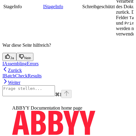
Verarbeitu
StageInfo
IStageInfo
Schreibgeschützt
des Doku
zurück. D
Felder
Ta
und
Prin
werden ni
verwendet
War diese Seite hilfreich?
Ja
Nein
IAssemblingErrors
Zurück
IBatchCheckResults
Weiter
⌘
I
ABBYY Documentation
home page