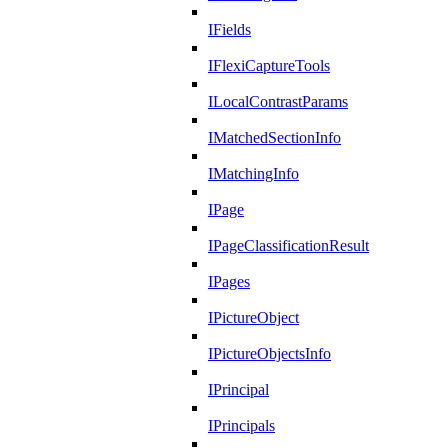
IFields
IFlexiCaptureTools
ILocalContrastParams
IMatchedSectionInfo
IMatchingInfo
IPage
IPageClassificationResult
IPages
IPictureObject
IPictureObjectsInfo
IPrincipal
IPrincipals