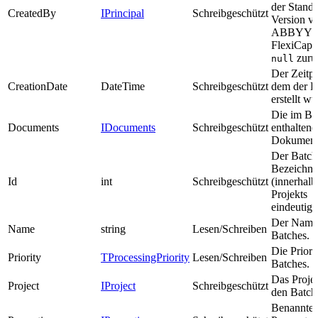
der Standa
CreatedBy
IPrincipal
Schreibgeschützt
Version v
ABBYY
FlexiCapt
zurü
null
Der Zeitpu
CreationDate
DateTime
Schreibgeschützt
dem der B
erstellt wu
Die im Ba
Documents
IDocuments
Schreibgeschützt
enthaltene
Dokument
Der Batch
Bezeichne
Id
int
Schreibgeschützt
(innerhalb
Projekts
eindeutig)
Der Name
Name
string
Lesen/Schreiben
Batches.
Die Priorit
Priority
TProcessingPriority
Lesen/Schreiben
Batches.
Das Projek
Project
IProject
Schreibgeschützt
den Batch 
Benannte