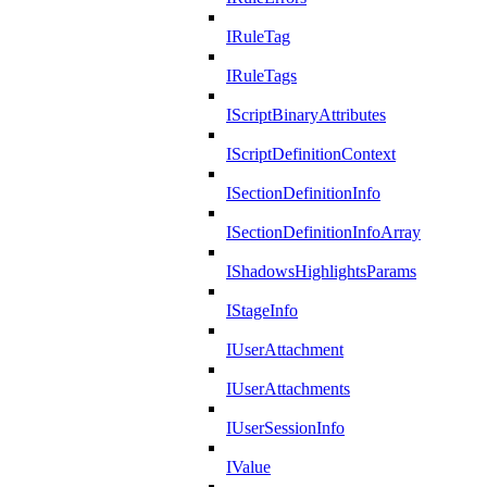
IRuleTag
IRuleTags
IScriptBinaryAttributes
IScriptDefinitionContext
ISectionDefinitionInfo
ISectionDefinitionInfoArray
IShadowsHighlightsParams
IStageInfo
IUserAttachment
IUserAttachments
IUserSessionInfo
IValue