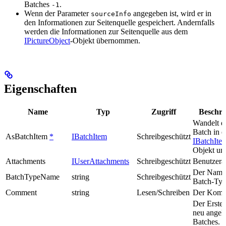
Batches
.
-1
Wenn der Parameter
angegeben ist, wird er in
sourceInfo
den Informationen zur Seitenquelle gespeichert. Andernfalls
werden die Informationen zur Seitenquelle aus dem
IPictureObject
-Objekt übernommen.
Eigenschaften
Name
Typ
Zugriff
Beschr
Wandelt d
Batch in e
AsBatchItem
*
IBatchItem
Schreibgeschützt
IBatchIte
Objekt um
Attachments
IUserAttachments
Schreibgeschützt
Benutzera
Der Name
BatchTypeName
string
Schreibgeschützt
Batch-Typ
Comment
string
Lesen/Schreiben
Der Komm
Der Erstel
neu angel
Batches. G