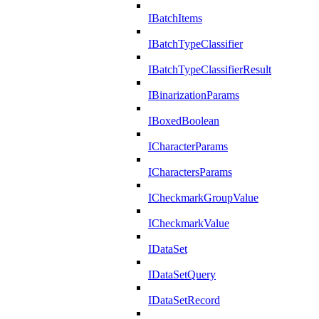
IBatchItems
IBatchTypeClassifier
IBatchTypeClassifierResult
IBinarizationParams
IBoxedBoolean
ICharacterParams
ICharactersParams
ICheckmarkGroupValue
ICheckmarkValue
IDataSet
IDataSetQuery
IDataSetRecord