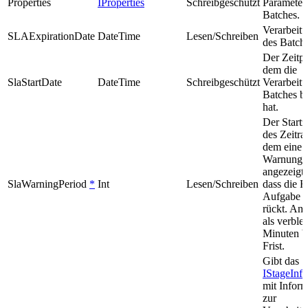
Properties
IProperties
Schreibgeschützt
Parameter
Batches.
Verarbeitu
SLAExpirationDate
DateTime
Lesen/Schreiben
des Batche
Der Zeitpu
dem die
SlaStartDate
DateTime
Schreibgeschützt
Verarbeit
Batches b
hat.
Der Startz
des Zeitra
dem eine
Warnung
angezeigt 
SlaWarningPeriod
*
Int
Lesen/Schreiben
dass die Fr
Aufgabe n
rückt. An
als verble
Minuten bi
Frist.
Gibt das
IStageInfo
mit Infor
zur