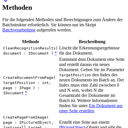
Methoden
Für die folgenden Methoden sind Berechtigungen zum Ändern der
Batchstruktur erforderlich. Sie können nur im Skript
Batchverarbeitung
aufgerufen werden.
Methode
Beschreibung
Löscht die Erkennungsergebnisse
CleanRecognitionResults(
*
für das Dokument.
document : IDocument )
Entnimmt dem Dokument eine Seite
und erstellt daraus ein neues
Dokument. Geben Sie im Parameter
den Index des
targetPosition
CreateDocumentFromPage(
neuen Dokuments im Batch an. Der
targetPosition : int,
Index muss eine Zahl zwischen 0
page : IPage ) :
und N sein, wobei N die
*
IDocument
Gesamtzahl der Dokumente im
Batch ist. Weitere Informationen
finden Sie unter
Ein Dokument aus
einer Seite erstellen
.
CreatePageFromImage(
Erstellt eine Seite aus einem
page : IPictureObject,
IPictureObject
-Objekt und gibt die
[optional] target :