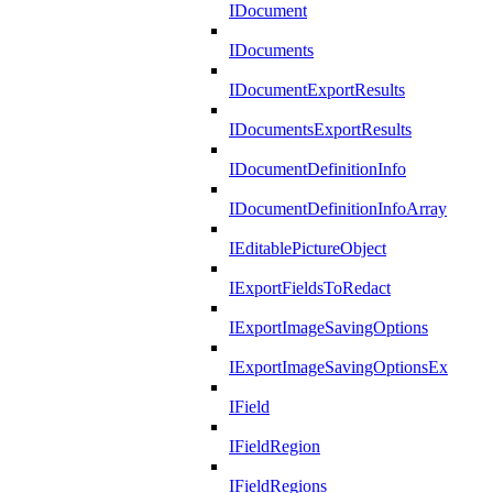
IDocument
IDocuments
IDocumentExportResults
IDocumentsExportResults
IDocumentDefinitionInfo
IDocumentDefinitionInfoArray
IEditablePictureObject
IExportFieldsToRedact
IExportImageSavingOptions
IExportImageSavingOptionsEx
IField
IFieldRegion
IFieldRegions