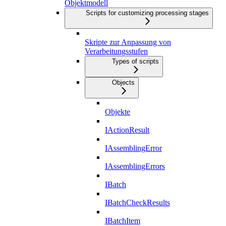
Objektmodell
Scripts for customizing processing stages
Skripte zur Anpassung von
Verarbeitungsstufen
Types of scripts
Objects
Objekte
IActionResult
IAssemblingError
IAssemblingErrors
IBatch
IBatchCheckResults
IBatchItem