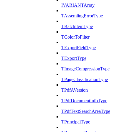
IVARIANTArray
TAssemlingErrorType
TBatchItemType
TColorToFilter
TExportFieldType
TExportType
TImageCompressionType
TPageClassificationType
TPdfAVersion
TPdfDocumentInfoType
TPdfTextSearchAreaType
TPrincipalType