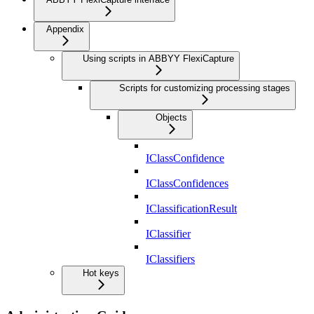
Appendix
Using scripts in ABBYY FlexiCapture
Scripts for customizing processing stages
Objects
IClassConfidence
IClassConfidences
IClassificationResult
IClassifier
IClassifiers
Hot keys