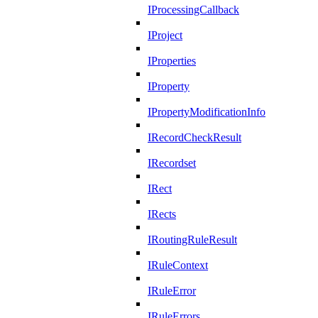
IProcessingCallback
IProject
IProperties
IProperty
IPropertyModificationInfo
IRecordCheckResult
IRecordset
IRect
IRects
IRoutingRuleResult
IRuleContext
IRuleError
IRuleErrors