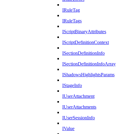
IRuleTag
IRuleTags
IScriptBinaryAttributes
IScriptDefinitionContext
ISectionDefinitionInfo
ISectionDefinitionInfoArray
IShadowsHighlightsParams
IStageInfo
IUserAttachment
IUserAttachments
IUserSessionInfo
IValue