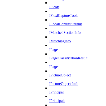
IFields
IFlexiCaptureTools
ILocalContrastParams
IMatchedSectionInfo
IMatchingInfo
IPage
IPageClassificationResult
IPages
IPictureObject
IPictureObjectsInfo
IPrincipal
IPrincipals