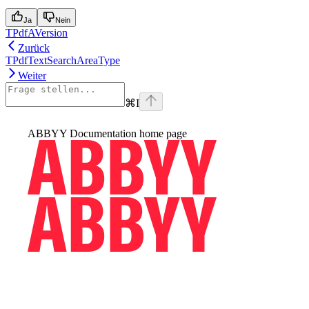
Ja
Nein
TPdfAVersion
Zurück
TPdfTextSearchAreaType
Weiter
⌘
I
ABBYY Documentation
home page