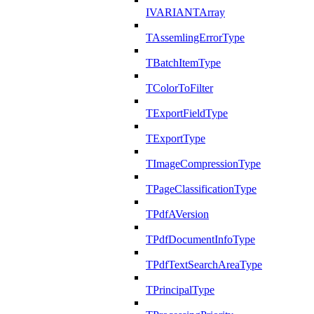
IVARIANTArray
TAssemlingErrorType
TBatchItemType
TColorToFilter
TExportFieldType
TExportType
TImageCompressionType
TPageClassificationType
TPdfAVersion
TPdfDocumentInfoType
TPdfTextSearchAreaType
TPrincipalType