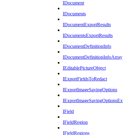
IDocument
IDocuments
IDocumentExportResults
IDocumentsExportResults
IDocumentDefinitionInfo
IDocumentDefinitionInfoArray
IEditablePictureObject
IExportFieldsToRedact
IExportImageSavingOptions
IExportImageSavingOptionsEx
IField
IFieldRegion
IFieldRegions