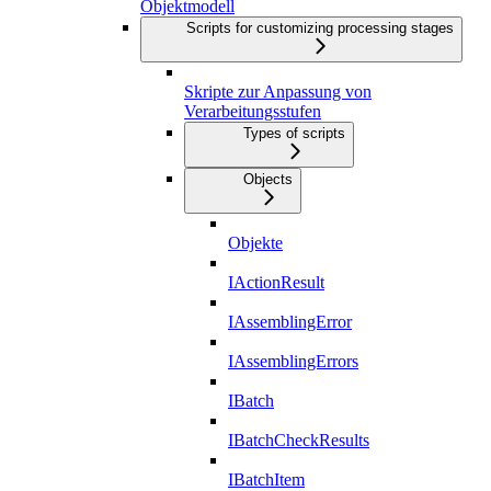
Objektmodell
Scripts for customizing processing stages
Skripte zur Anpassung von
Verarbeitungsstufen
Types of scripts
Objects
Objekte
IActionResult
IAssemblingError
IAssemblingErrors
IBatch
IBatchCheckResults
IBatchItem