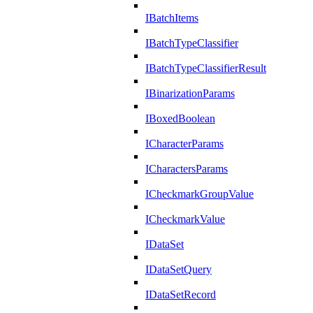
IBatchItems
IBatchTypeClassifier
IBatchTypeClassifierResult
IBinarizationParams
IBoxedBoolean
ICharacterParams
ICharactersParams
ICheckmarkGroupValue
ICheckmarkValue
IDataSet
IDataSetQuery
IDataSetRecord