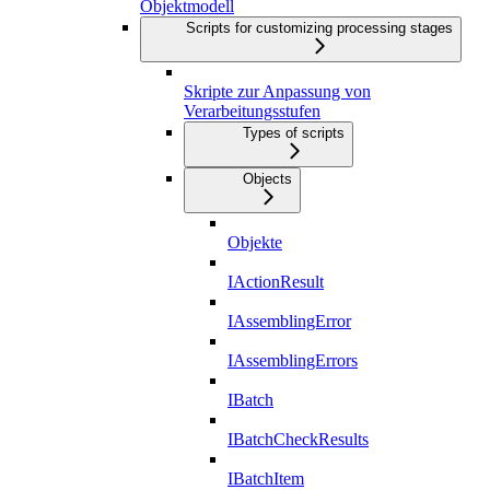
Objektmodell
Scripts for customizing processing stages
Skripte zur Anpassung von
Verarbeitungsstufen
Types of scripts
Objects
Objekte
IActionResult
IAssemblingError
IAssemblingErrors
IBatch
IBatchCheckResults
IBatchItem