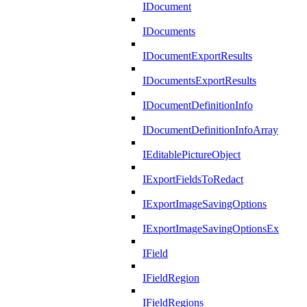
IDocument
IDocuments
IDocumentExportResults
IDocumentsExportResults
IDocumentDefinitionInfo
IDocumentDefinitionInfoArray
IEditablePictureObject
IExportFieldsToRedact
IExportImageSavingOptions
IExportImageSavingOptionsEx
IField
IFieldRegion
IFieldRegions