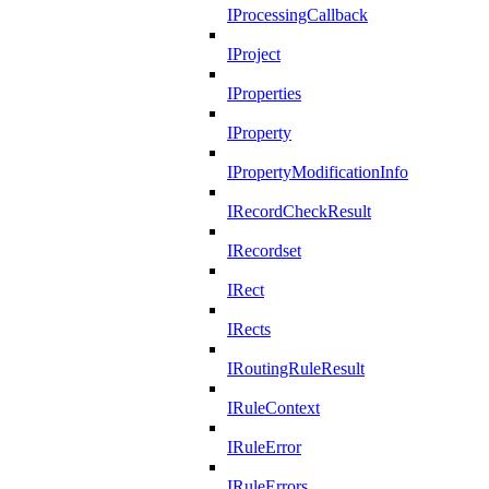
IProcessingCallback
IProject
IProperties
IProperty
IPropertyModificationInfo
IRecordCheckResult
IRecordset
IRect
IRects
IRoutingRuleResult
IRuleContext
IRuleError
IRuleErrors