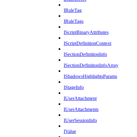
IRuleTag
IRuleTags
IScriptBinaryAttributes
IScriptDefinitionContext
ISectionDefinitionInfo
ISectionDefinitionInfoArray
IShadowsHighlightsParams
IStageInfo
IUserAttachment
IUserAttachments
IUserSessionInfo
IValue