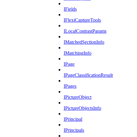
IFields
IFlexiCaptureTools
ILocalContrastParams
IMatchedSectionInfo
IMatchingInfo
IPage
IPageClassificationResult
IPages
IPictureObject
IPictureObjectsInfo
IPrincipal
IPrincipals