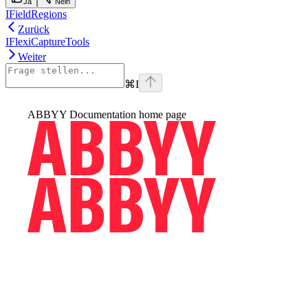
Ja
Nein
IFieldRegions
Zurück
IFlexiCaptureTools
Weiter
⌘
I
ABBYY Documentation
home page