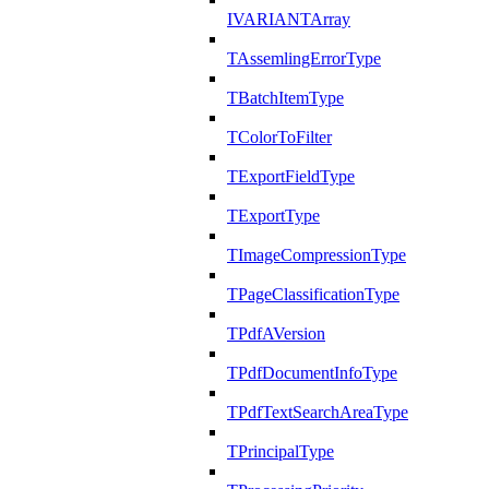
IVARIANTArray
TAssemlingErrorType
TBatchItemType
TColorToFilter
TExportFieldType
TExportType
TImageCompressionType
TPageClassificationType
TPdfAVersion
TPdfDocumentInfoType
TPdfTextSearchAreaType
TPrincipalType