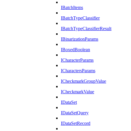
IBatchItems
IBatchTypeClassifier
IBatchTypeClassifierResult
IBinarizationParams
IBoxedBoolean
ICharacterParams
ICharactersParams
ICheckmarkGroupValue
ICheckmarkValue
IDataSet
IDataSetQuery
IDataSetRecord