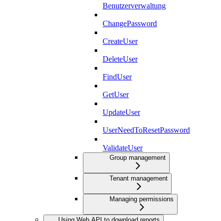
Benutzerverwaltung
ChangePassword
CreateUser
DeleteUser
FindUser
GetUser
UpdateUser
UserNeedToResetPassword
ValidateUser
Group management
Tenant management
Managing permissions
Using Web API to download reports