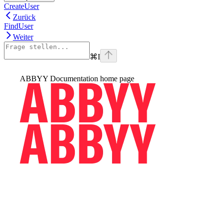
CreateUser
Zurück
FindUser
Weiter
⌘
I
ABBYY Documentation
home page