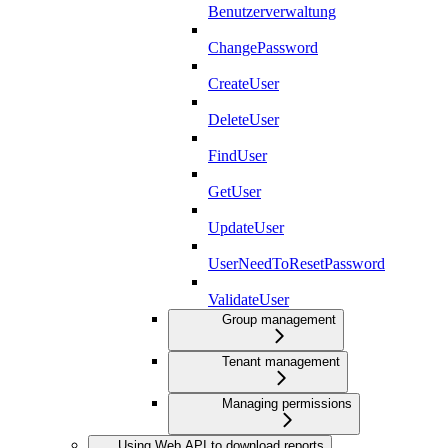
Benutzerverwaltung
ChangePassword
CreateUser
DeleteUser
FindUser
GetUser
UpdateUser
UserNeedToResetPassword
ValidateUser
Group management
Tenant management
Managing permissions
Using Web API to download reports