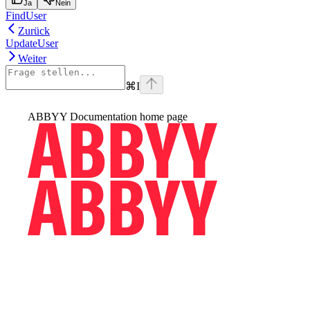
Ja
Nein
FindUser
Zurück
UpdateUser
Weiter
⌘
I
ABBYY Documentation
home page