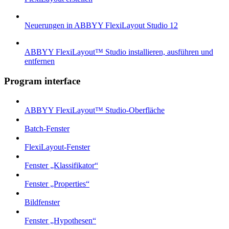
Neuerungen in ABBYY FlexiLayout Studio 12
ABBYY FlexiLayout™ Studio installieren, ausführen und
entfernen
Program interface
ABBYY FlexiLayout™ Studio-Oberfläche
Batch-Fenster
FlexiLayout-Fenster
Fenster „Klassifikator“
Fenster „Properties“
Bildfenster
Fenster „Hypothesen“