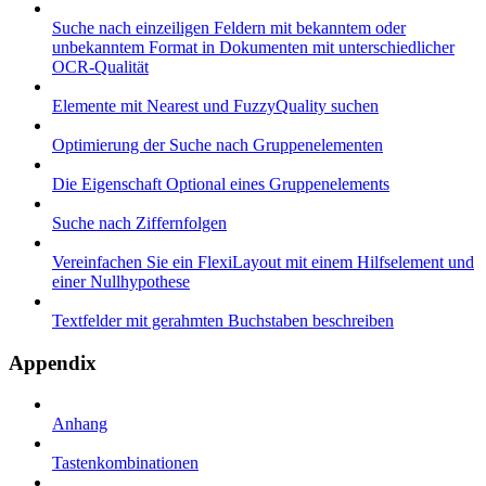
Suche nach einzeiligen Feldern mit bekanntem oder
unbekanntem Format in Dokumenten mit unterschiedlicher
OCR-Qualität
Elemente mit Nearest und FuzzyQuality suchen
Optimierung der Suche nach Gruppenelementen
Die Eigenschaft Optional eines Gruppenelements
Suche nach Ziffernfolgen
Vereinfachen Sie ein FlexiLayout mit einem Hilfselement und
einer Nullhypothese
Textfelder mit gerahmten Buchstaben beschreiben
Appendix
Anhang
Tastenkombinationen