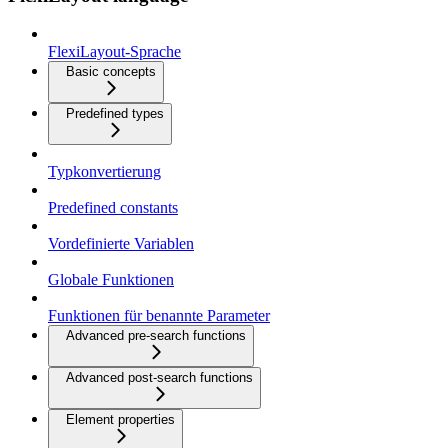
FlexiLayout-Sprache
Basic concepts
Predefined types
Typkonvertierung
Predefined constants
Vordefinierte Variablen
Globale Funktionen
Funktionen für benannte Parameter
Advanced pre-search functions
Advanced post-search functions
Element properties