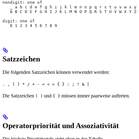
nondigit: one of
   _ a b c d e f g h i j k l m n o p q r s t u v w x y 
   A B C D E F G H I J K L M N O P Q R S T U V W X Y Z
digit: one of
   0 1 2 3 4 5 6 7 8 9
Satzzeichen
Die folgenden Satzzeichen können verwendet werden:
. , ( ) * / + - = < > { } : ; ! & |
Die Satzzeichen
und
müssen immer paarweise auftreten.
( )
{ }
Operatorpriorität und Assoziativität
Die höchste Prioritätsstufe steht oben in der Tabelle.