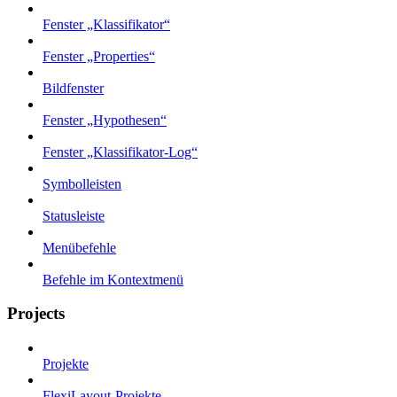
Fenster „Klassifikator“
Fenster „Properties“
Bildfenster
Fenster „Hypothesen“
Fenster „Klassifikator-Log“
Symbolleisten
Statusleiste
Menübefehle
Befehle im Kontextmenü
Projects
Projekte
FlexiLayout-Projekte