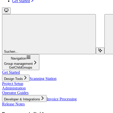
Get Started
Suchen...
Navigation
Group management
GetChildGroups
Get Started
Scanning Station
Design Tools
Project Setup
Administration
Operator Guides
Invoice Processing
Developer & Integrations
Release Notes