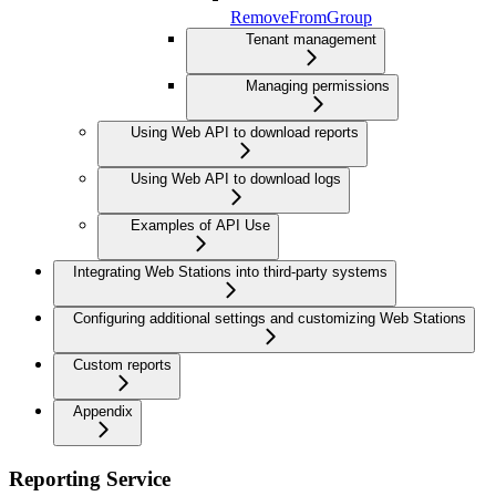
RemoveFromGroup
Tenant management
Managing permissions
Using Web API to download reports
Using Web API to download logs
Examples of API Use
Integrating Web Stations into third-party systems
Configuring additional settings and customizing Web Stations
Custom reports
Appendix
Reporting Service