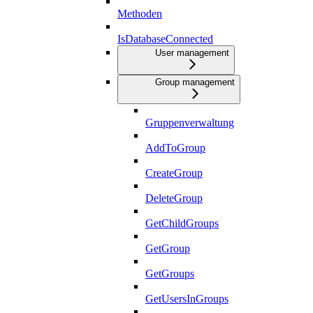
Methoden
IsDatabaseConnected
User management
Group management
Gruppenverwaltung
AddToGroup
CreateGroup
DeleteGroup
GetChildGroups
GetGroup
GetGroups
GetUsersInGroups