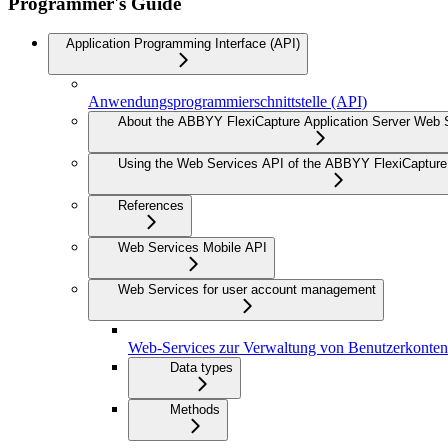
Programmer's Guide
Application Programming Interface (API)
Anwendungsprogrammierschnittstelle (API)
About the ABBYY FlexiCapture Application Server Web 
Using the Web Services API of the ABBYY FlexiCapture 
References
Web Services Mobile API
Web Services for user account management
Web-Services zur Verwaltung von Benutzerkonten
Data types
Methods