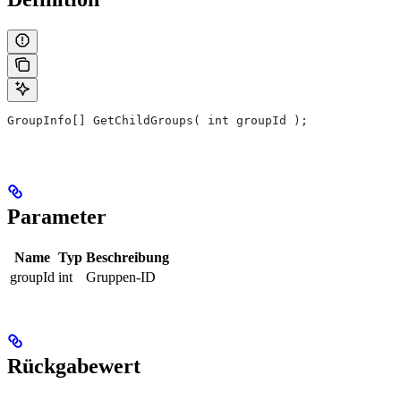
GroupInfo[] GetChildGroups( int groupId );
Parameter
Name
Typ
Beschreibung
groupId
int
Gruppen-ID
Rückgabewert