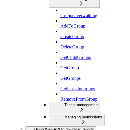
Gruppenverwaltung
AddToGroup
CreateGroup
DeleteGroup
GetChildGroups
GetGroup
GetGroups
GetUsersInGroups
RemoveFromGroup
Tenant management
Managing permissions
Using Web API to download reports