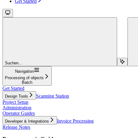
Get Started
Suchen...
Navigation
Processing of objects
Batch
Get Started
Scanning Station
Design Tools
Project Setup
Administration
Operator Guides
Invoice Processing
Developer & Integrations
Release Notes