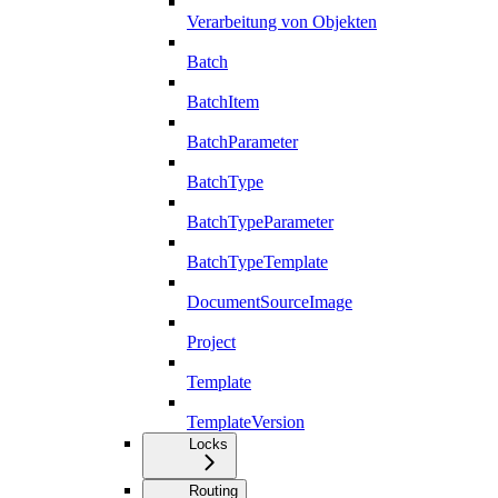
Verarbeitung von Objekten
Batch
BatchItem
BatchParameter
BatchType
BatchTypeParameter
BatchTypeTemplate
DocumentSourceImage
Project
Template
TemplateVersion
Locks
Routing