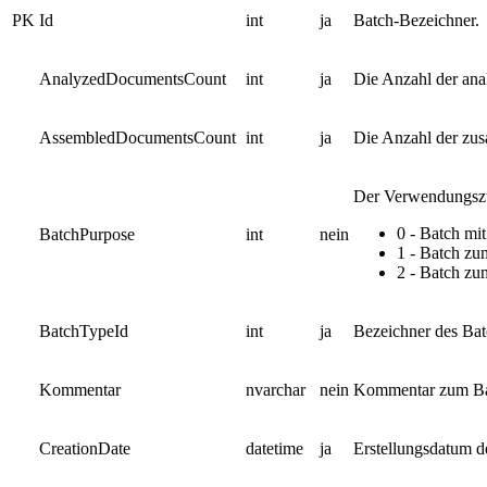
PK
Id
int
ja
Batch-Bezeichner.
AnalyzedDocumentsCount
int
ja
Die Anzahl der ana
AssembledDocumentsCount
int
ja
Die Anzahl der zu
Der Verwendungszw
0 - Batch mi
BatchPurpose
int
nein
1 - Batch zu
2 - Batch zu
BatchTypeId
int
ja
Bezeichner des Bat
Kommentar
nvarchar
nein
Kommentar zum Ba
CreationDate
datetime
ja
Erstellungsdatum d