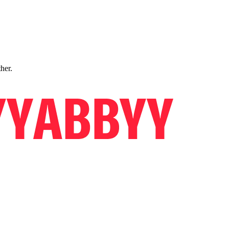
ther.