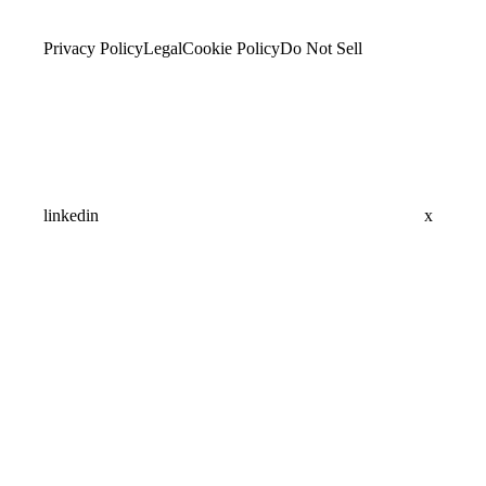
Privacy Policy
Legal
Cookie Policy
Do Not Sell
linkedin
x
Assistant