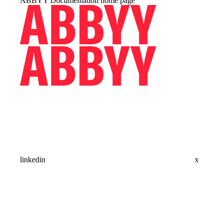
ABBYY Documentation
home page
linkedin
x