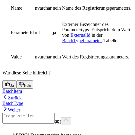
Name
nvarchar
nein
Name des Registrierungsparameters.
Externer Bezeichner des
Parametertyps. Entspricht dem Wert
ParameterId
int
ja
von
ExternalId
in der
BatchTypeParameter
-Tabelle.
Value
nvarchar
nein
Wert des Registrierungsparameters.
War diese Seite hilfreich?
Ja
Nein
BatchItem
Zurück
BatchType
Weiter
⌘
I