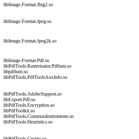
libImage.Format.Jbig2.so
libImage.Format.Jpeg.so
libImage.Format.Jpeg2k.so
libImage.Format.Pdf.so
libPdfTools.Rasterizator.Pdfium.so
libpdfium.so
libPdfTools.PdfToolsAuxInfo.so
libPdfTools.AdobeSupport.so
libExport.Pdf.so
libPdfTools.Encryption.so
libPdfToolkit.so
libPdfTools.CommonInstruments.so
libPdfTools.Heuristics.so
libPdfTools.Crypto.so