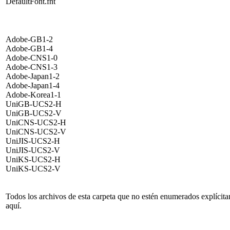
DefaultFont.fnt
Adobe-GB1-2
Adobe-GB1-4
Adobe-CNS1-0
Adobe-CNS1-3
Adobe-Japan1-2
Adobe-Japan1-4
Adobe-Korea1-1
UniGB-UCS2-H
UniGB-UCS2-V
UniCNS-UCS2-H
UniCNS-UCS2-V
UniJIS-UCS2-H
UniJIS-UCS2-V
UniKS-UCS2-H
UniKS-UCS2-V
Todos los archivos de esta carpeta que no estén enumerados explícit
aquí.