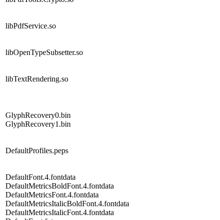
libPdfService.so
libOpenTypeSubsetter.so
libTextRendering.so
GlyphRecovery0.bin
GlyphRecovery1.bin
DefaultProfiles.peps
DefaultFont.4.fontdata
DefaultMetricsBoldFont.4.fontdata
DefaultMetricsFont.4.fontdata
DefaultMetricsItalicBoldFont.4.fontdata
DefaultMetricsItalicFont.4.fontdata