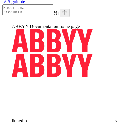
Siguiente
⌘
I
ABBYY Documentation
home page
linkedin
x