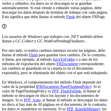
verlos o editarlos, los datos no se descargan ni se guardan
automáticamente. Si está viendo o editando varias páginas, debe
descargar los datos después de terminar de trabajar con cada página.
Esto significa que debe llamar al método
Flush
del objeto FRPage.
Los usuarios de Windows que trabajen con .NET también deben
llamar a GC.Collect y GC.WaitForPendingFinalizers .
Por otro lado, si realiza cambios mientras recorre las páginas, debe
llamar al método
Flush
para guardar esos cambios. De lo contrario,
si llama, por ejemplo, al método
SaveToFolder
o a uno de los
métodos de exportación del objeto
FRDocument
correspondiente,
sus cambios se guardarán en la carpeta (o en el documento
exportado), pero se eliminarán del objeto con el que está trabajando.
En Windows, el comportamiento del método Flush depende del
valor de la propiedad
IFRDocument::PageFlushingPolicy
. Si el
valor de PageFlushingPolicy es
PFP_FlushToDisk
, al llamar al
método se descargan en disco los layouts y los documentos de
imagen. Si es
PFP_Auto
, al llamar al método se descargan los datos
en disco si hay más de 30 páginas en el documento; de lo contrario,
los datos se mantienen en memoria. Si es
PFP_KeepInMemory
, los